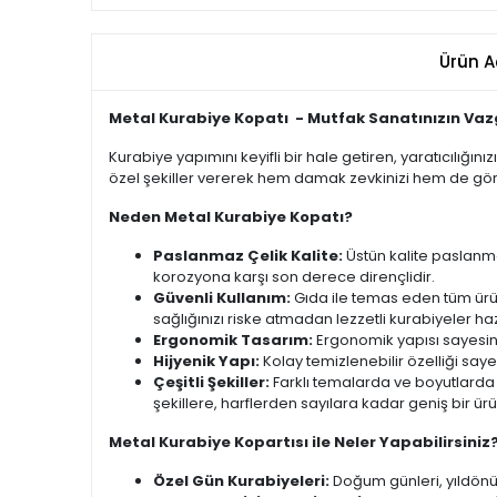
Ürün A
Metal Kurabiye Kopatı - Mutfak Sanatınızın Vaz
Kurabiye yapımını keyifli bir hale getiren, yaratıcılığın
özel şekiller vererek hem damak zevkinizi hem de görs
Neden Metal Kurabiye Kopatı?
Paslanmaz Çelik Kalite:
Üstün kalite paslanmaz
korozyona karşı son derece dirençlidir.
Güvenli Kullanım:
Gıda ile temas eden tüm ürün
sağlığınızı riske atmadan lezzetli kurabiyeler ha
Ergonomik Tasarım:
Ergonomik yapısı sayesinde
Hijyenik Yapı:
Kolay temizlenebilir özelliği saye
Çeşitli Şekiller:
Farklı temalarda ve boyutlarda 
şekillere, harflerden sayılara kadar geniş bir ürü
Metal Kurabiye Kopartısı ile Neler Yapabilirsiniz
Özel Gün Kurabiyeleri:
Doğum günleri, yıldönüml