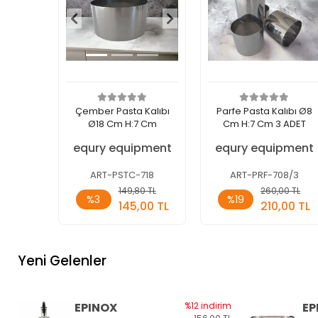
Çember Pasta Kalıbı
Parfe Pasta Kalıbı Ø8
Ø18 Cm H:7 Cm
Cm H:7 Cm 3 ADET
equry equipment
equry equipment
ART-PSTC-718
ART-PRF-708/3
Sepete
Sepete
149,80 TL
260,00 TL
%3
%19
Ekle
Ekle
145,00 TL
210,00 TL
Adet
Adet
Yeni Gelenler
EPINOX
%12 indirim
EP