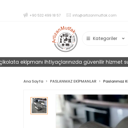
+90 532 499 18 57
info@artizanmutfak.com
Kategoriler
ata ekipmanı ihtiyaçlarınızda güvenilir hizmet sunar.
Ana Sayfa
PASLANMAZ EKİPMANLAR
Paslanmaz K