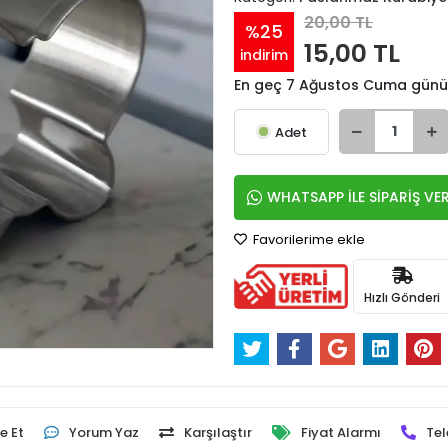
20,00 TL
%25
15,00 TL
indirim
En geç 7 Ağustos Cuma günü
Adet
WHATSAPP İLE SİPARİŞ VE
Favorilerime ekle
Hızlı Gönderi
e Et
Yorum Yaz
Karşılaştır
Fiyat Alarmı
Tel