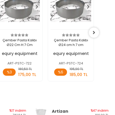
Çember Pasta Kalıbı
Çember Pasta Kalıbı
Dolg
Ø22 Cm H:7 Cm
Ø24 cm h:7 cm
Marmel
Mm
equry equipment
equry equipment
ART-PSTC-722
ART-PSTC-724
ART
Sepete
Sepete
180,50 TL
195,90 TL
%3
%6
Ekle
Ekle
175,00 TL
185,00 TL
Adet
Adet
Ade
%17 indirim
Artizan
%47 indirim