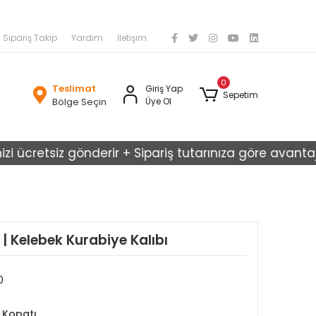
Sipariş Takip
Yardım
İletişim
0
Teslimat
Giriş Yap
Sepetim
Bölge Seçin
Üye Ol
cretsiz gönderir + Sipariş tutarınıza göre avantajlı kar
| Kelebek Kurabiye Kalıbı
0
 Kopatı