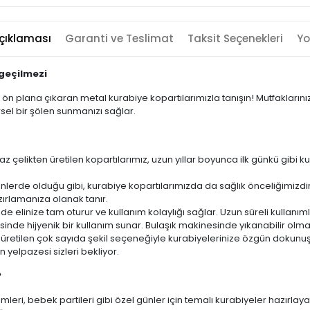
çıklaması
Garanti ve Teslimat
Taksit Seçenekleri
Yo
geçilmezi
ızı ön plana çıkaran metal kurabiye kopartılarımızla tanışın! Mutfaklarını
el bir şölen sunmanızı sağlar.
 çelikten üretilen kopartılarımız, uzun yıllar boyunca ilk günkü gibi ku
lerde olduğu gibi, kurabiye kopartılarımızda da sağlık önceliğimizd
zırlamanıza olanak tanır.
 elinize tam oturur ve kullanım kolaylığı sağlar. Uzun süreli kullanımlar
sinde hijyenik bir kullanım sunar. Bulaşık makinesinde yıkanabilir olması 
üretilen çok sayıda şekil seçeneğiyle kurabiyelerinize özgün dokunuşl
n yelpazesi sizleri bekliyor.
?
eri, bebek partileri gibi özel günler için temalı kurabiyeler hazırlayabi