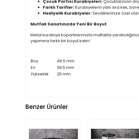
Çocuk Partisi Kurabiyeleri:
Çocuklarınızın doğ
Farklı Tarifler:
Kurabiyelerin yanı sıra kek, böre
Hediyelik Kurabiyeler:
Sevdiklerinize özel olar
Mutfak Sanatınızda Yeni Bir Boyut
Metal kurabiye kopartılarımızla mutfakta yaratıcılığını
yapımına farklı bir boyut katın!
Boy
46.5 mm
En
39.5 mm
Yükseklik
25 mm
Benzer Ürünler