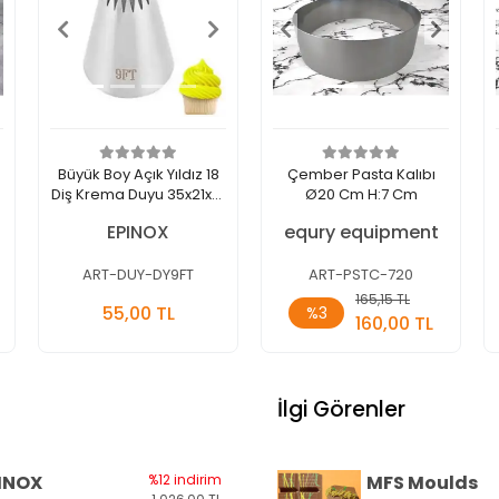
Büyük Boy Açık Yıldız 18
Çember Pasta Kalıbı
Diş Krema Duyu 35x21x51
Ø20 Cm H:7 Cm
Mm (DY-9FT)
EPINOX
equry equipment
ART-DUY-DY9FT
ART-PSTC-720
Sepete
Sepete
165,15 TL
55,00 TL
%3
Ekle
Ekle
160,00 TL
Adet
Adet
İlgi Görenler
INOX
%12 indirim
MFS Moulds