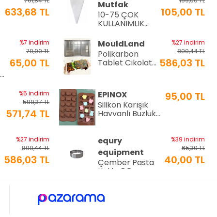
761,84 TL
199,00 TL
Mutfak
633,68 TL
105,00 TL
10-75 ÇOK
a
KULLANIMLIK
İTHAL KREMA
TORBASI
%7 indirim
MouldLand
%27 indirim
70,00 TL
800,44 TL
Polikarbon
65,00 TL
586,03 TL
Tablet Çikolata
Kalıbı | Dubai
Ø9
Çikolata Kalıbı
200 gr | ML-
%5 indirim
EPINOX
95,00 TL
1044
599,37 TL
Silikon Karışık
571,74 TL
Hayvanlı Buzluk
ve Çikolata
Kalıbı (SCK-21)
%27 indirim
equry
%39 indirim
800,44 TL
65,30 TL
equipment
586,03 TL
40,00 TL
Çember Pasta
Kalıbı 0,8mm
Ø10 Cm H:3 Cm
%22 indirim
MFS Moulds
%27 indirim
150,00 TL
800,44 TL
i
210 Gr.
117,00 TL
586,03 TL
Polikarbon