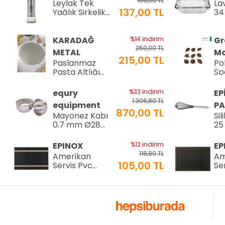
156,00 TL
Leylak Tek
La
137,00 TL
Yağlık Sirkelik
34
200 ml (LTS-02)
34
KARADAĞ
%14 indirim
Gr
250,00 TL
METAL
Mo
215,00 TL
Paslanmaz
Po
Pasta Altlığı
Sp
⌀28 cm
Çi
8-
equry
%33 indirim
EP
34
1.306,80 TL
equipment
PA
870,00 TL
Mayonez Kabı
Sil
0,7 mm Ø28
25
H:15 cm 7 LT
25
EPINOX
%12 indirim
EP
118,80 TL
Amerikan
Am
105,00 TL
Servis Pvc
Se
30x45cm (AS-
30
10H)
10
EPINOX
%12 indirim
EP
118,80 TL
Amerikan
Am
105,00 TL
Servis Pvc
Se
30x45cm (AS-
30