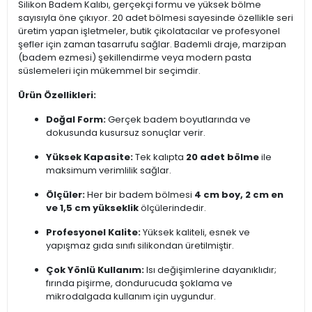
Silikon Badem Kalıbı, gerçekçi formu ve yüksek bölme
sayısıyla öne çıkıyor. 20 adet bölmesi sayesinde özellikle seri
üretim yapan işletmeler, butik çikolatacılar ve profesyonel
şefler için zaman tasarrufu sağlar. Bademli draje, marzipan
(badem ezmesi) şekillendirme veya modern pasta
süslemeleri için mükemmel bir seçimdir.
Ürün Özellikleri:
Doğal Form:
Gerçek badem boyutlarında ve
dokusunda kusursuz sonuçlar verir.
Yüksek Kapasite:
Tek kalıpta
20 adet bölme
ile
maksimum verimlilik sağlar.
Ölçüler:
Her bir badem bölmesi
4 cm boy, 2 cm en
ve 1,5 cm yükseklik
ölçülerindedir.
Profesyonel Kalite:
Yüksek kaliteli, esnek ve
yapışmaz gıda sınıfı silikondan üretilmiştir.
Çok Yönlü Kullanım:
Isı değişimlerine dayanıklıdır;
fırında pişirme, dondurucuda şoklama ve
mikrodalgada kullanım için uygundur.