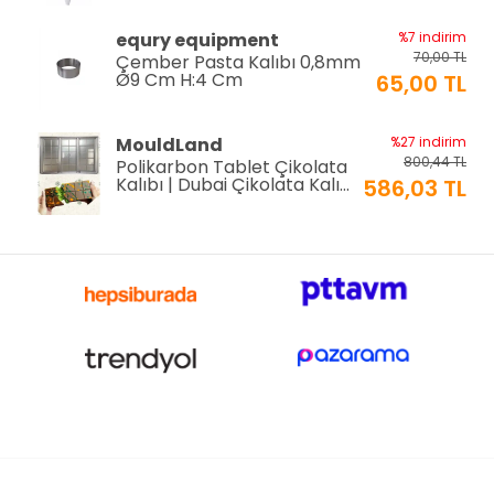
EPINOX
%12 indirim
equry equipment
%7 indirim
118,80 TL
Amerikan Servis Pvc
70,00 TL
Çember Pasta Kalıbı 0,8mm
30x45cm (AS-10E)
105,00 TL
Ø9 Cm H:4 Cm
65,00 TL
EPINOX
%12 indirim
MouldLand
%27 indirim
118,80 TL
Amerikan Servis Pvc
800,44 TL
Polikarbon Tablet Çikolata
30x45cm (AS-10D)
105,00 TL
Kalıbı | Dubai Çikolata Kalıbı
586,03 TL
200 gr | ML-1044
EPINOX
%12 indirim
MouldLand
%5 indirim
118,80 TL
Amerikan Servis Pvc
599,37 TL
Polikarbon Dikdörtgen
30x45cm (AS-10C)
105,00 TL
Çikolata Kalıbı 100.gr -1934 |
571,74 TL
Dubai Çikolata Kalıbı
EPINOX
%12 indirim
EPINOX
95,00 TL
118,80 TL
Amerikan Servis Pvc
Silikon Karışık Hayvanlı Buzluk
30x45cm (AS-10B)
105,00 TL
ve Çikolata Kalıbı (SCK-21)
EPINOX
%12 indirim
Greyas Moulds
%27 indirim
118,80 TL
Amerikan Servis Pvc
800,44 TL
Polikarbon Labubu Çikolata
30x45cm (AS-10A)