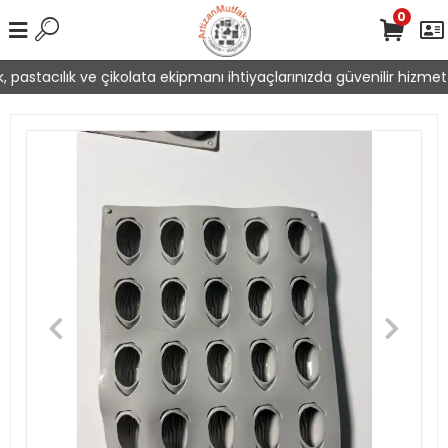
0
 pastacılık ve çikolata ekipmanı ihtiyaçlarınızda güvenilir hizmet 