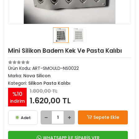
Mini Silikon Badem Kek Ve Pasta Kalıbı
Ürün Kodu:
ART-SMOULD-NS0022
Marka:
Nova Silicon
Kategori:
Silikon Pasta Kalıbı
1.800,00 TL
%10
1.620,00 TL
indirim
Sepete Ekle
Adet
WHATSAPP İLE SİPARİŞ VER