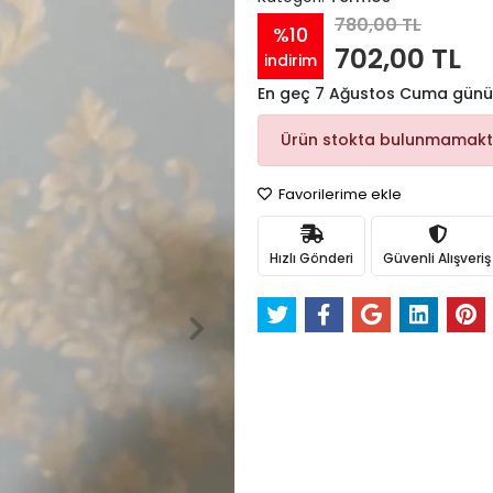
780,00 TL
%10
702,00 TL
indirim
En geç 7 Ağustos Cuma günü
Ürün stokta bulunmamakt
Favorilerime ekle
Hızlı Gönderi
Güvenli Alışveriş