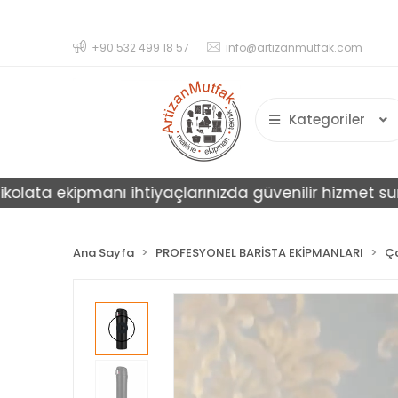
+90 532 499 18 57
info@artizanmutfak.com
Kategoriler
a ekipmanı ihtiyaçlarınızda güvenilir hizmet sunar.
Ana Sayfa
PROFESYONEL BARİSTA EKİPMANLARI
Ça