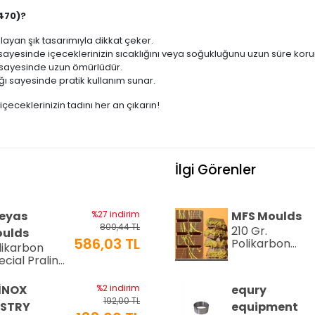
470)?
yan şık tasarımıyla dikkat çeker.
 sayesinde içeceklerinizin sıcaklığını veya soğukluğunu uzun süre koru
sayesinde uzun ömürlüdür.
ı sayesinde pratik kullanım sunar.
 içeceklerinizin tadını her an çıkarın!
İlgi Görenler
eyas
%27 indirim
MFS Moulds
800,44 TL
210 Gr.
ulds
586,03 TL
Polikarbon
likarbon
Tablet Çikolat
ecial Pralin
Kalıbı - 0553 |
kolata Kalıbı
Dubai Çikolata
15 gr | Cm-
İNOX
%2 indirim
equry
Kalıbı
16
192,00 TL
STRY
equipment