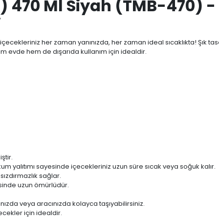
470 Ml Siyah (TMB-470) - T
i
 içecekleriniz her zaman yanınızda, her zaman ideal sıcaklıkta! Şık t
m evde hem de dışarıda kullanım için idealdir.
ştir.
kum yalıtımı sayesinde içecekleriniz uzun süre sıcak veya soğuk kalır.
 sızdırmazlık sağlar.
sinde uzun ömürlüdür.
zda veya aracınızda kolayca taşıyabilirsiniz.
cekler için idealdir.