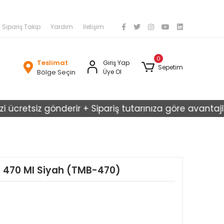
Sipariş Takip
Yardım
İletişim
0
Teslimat
Giriş Yap
Sepetim
Bölge Seçin
Üye Ol
etsiz gönderir + Sipariş tutarınıza göre avantajlı kargo
 470 Ml Siyah (TMB-470)