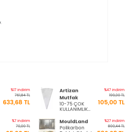
r.
%17 indirim
Artizan
%47 indirim
761,84 TL
199,00 TL
Mutfak
633,68 TL
105,00 TL
10-75 ÇOK
a
KULLANIMLIK
İTHAL KREMA
TORBASI
%7 indirim
MouldLand
%27 indirim
70,00 TL
800,44 TL
Polikarbon