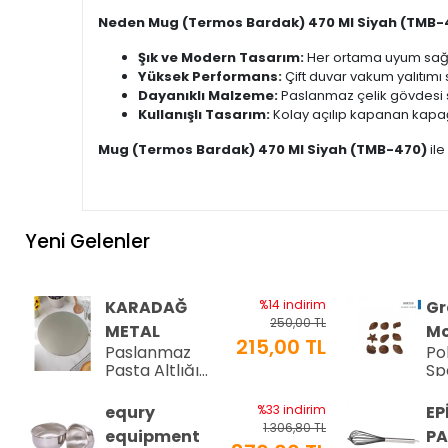
Neden Mug (Termos Bardak) 470 Ml Siyah (TMB-
Şık ve Modern Tasarım:
Her ortama uyum sağla
Yüksek Performans:
Çift duvar vakum yalıtımı
Dayanıklı Malzeme:
Paslanmaz çelik gövdesi 
Kullanışlı Tasarım:
Kolay açılıp kapanan kapağ
Mug (Termos Bardak) 470 Ml Siyah (TMB-470)
ile
Yeni Gelenler
KARADAĞ
%14 indirim
Gr
250,00 TL
METAL
Mo
215,00 TL
Paslanmaz
Po
Pasta Altlığı
Sp
⌀28 cm
Çi
8-
equry
%33 indirim
EP
34
1.306,80 TL
equipment
PA