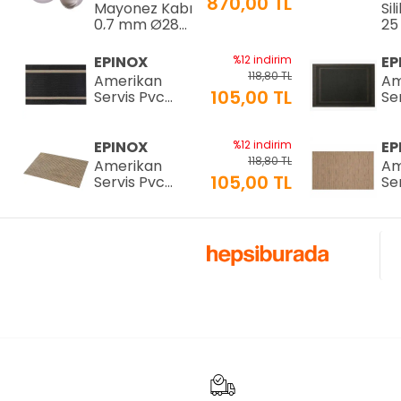
870,00 TL
Mayonez Kabı
Sil
0,7 mm Ø28
25
H:15 cm 7 LT
25
EPINOX
%12 indirim
EP
118,80 TL
Amerikan
Am
105,00 TL
Servis Pvc
Se
30x45cm (AS-
30
10H)
10
EPINOX
%12 indirim
EP
118,80 TL
Amerikan
Am
105,00 TL
Servis Pvc
Se
30x45cm (AS-
30
10F)
10
EPINOX
%12 indirim
EP
118,80 TL
Amerikan
Am
105,00 TL
Servis Pvc
Se
30x45cm (AS-
30
10D)
10
EPINOX
%12 indirim
EP
118,80 TL
Amerikan
Am
105,00 TL
Servis Pvc
Se
30x45cm (AS-
30
10B)
10
%29 indirim