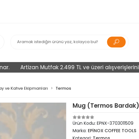
Artizan Mutfak 2.499 TL ve üzeri alışverişlerinizi ücr
y ve Kahve Ekipmanları
Termos
Mug (Termos Bardak)
Ürün Kodu:
EPNX-3703011509
Marka:
EPİNOX COFFEE TOOLS
Kategori:
Termos