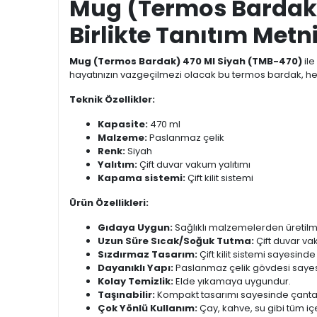
Mug (Termos Bardak) 
Birlikte Tanıtım Metn
Mug (Termos Bardak) 470 Ml Siyah (TMB-470)
ile
hayatınızın vazgeçilmezi olacak bu termos bardak, he
Teknik Özellikler:
Kapasite:
470 ml
Malzeme:
Paslanmaz çelik
Renk:
Siyah
Yalıtım:
Çift duvar vakum yalıtımı
Kapama sistemi:
Çift kilit sistemi
Ürün Özellikleri:
Gıdaya Uygun:
Sağlıklı malzemelerden üretilmi
Uzun Süre Sıcak/Soğuk Tutma:
Çift duvar va
Sızdırmaz Tasarım:
Çift kilit sistemi sayesinde
Dayanıklı Yapı:
Paslanmaz çelik gövdesi saye
Kolay Temizlik:
Elde yıkamaya uygundur.
Taşınabilir:
Kompakt tasarımı sayesinde çantanı
Çok Yönlü Kullanım:
Çay, kahve, su gibi tüm içe