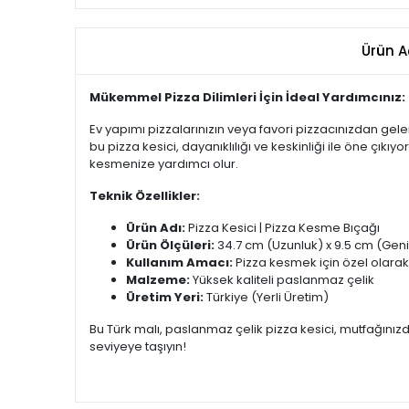
Ürün A
Mükemmel Pizza Dilimleri İçin İdeal Yardımcınız:
Ev yapımı pizzalarınızın veya favori pizzacınızdan gelen
bu pizza kesici, dayanıklılığı ve keskinliği ile öne çık
kesmenize yardımcı olur.
Teknik Özellikler:
Ürün Adı:
Pizza Kesici | Pizza Kesme Bıçağı
Ürün Ölçüleri:
34.7 cm (Uzunluk) x 9.5 cm (Geniş
Kullanım Amacı:
Pizza kesmek için özel olarak 
Malzeme:
Yüksek kaliteli paslanmaz çelik
Üretim Yeri:
Türkiye (Yerli Üretim)
Bu Türk malı, paslanmaz çelik pizza kesici, mutfağınızd
seviyeye taşıyın!