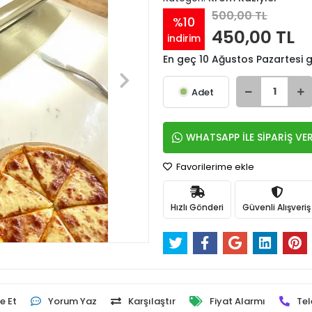
500,00 TL
%10
450,00 TL
indirim
En geç 10 Ağustos Pazartesi
Adet
WHATSAPP İLE SİPARİŞ VE
Favorilerime ekle
Hızlı Gönderi
Güvenli Alışveriş
e Et
Yorum Yaz
Karşılaştır
Fiyat Alarmı
Tel