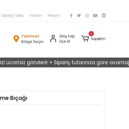
Sipariş Takip
Yardım
İletişim
0
Teslimat
Giriş Yap
Sepetim
Bölge Seçin
Üye Ol
cretsiz gönderir + Sipariş tutarınıza göre avantajlı kar
esme Bıçağı