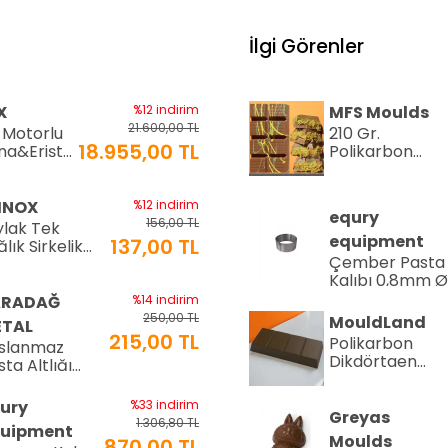
İlgi Görenler
X
%12 indirim
MFS Moulds
21.600,00 TL
 Motorlu
210 Gr.
18.955,00 TL
na&Erişte
Polikarbon
si
Tablet Çikolat
+6mm
Kalıbı - 0553 |
0)
Dubai Çikolata
INOX
%12 indirim
equry
Kalıbı
156,00 TL
ylak Tek
equipment
137,00 TL
lık Sirkelik
Çember Pasta
0 ml (LTS-02)
Kalıbı 0,8mm 
Cm H:4 Cm
ARADAĞ
%14 indirim
250,00 TL
MouldLand
TAL
215,00 TL
Polikarbon
slanmaz
Dikdörtgen
ta Altlığı
Çikolata Kalıbı
8 cm
100.gr -1934 |
ury
%33 indirim
Dubai Çikolata
Greyas
1.306,80 TL
uipment
Kalıbı
Moulds
870,00 TL