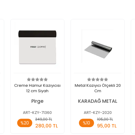
ı
Creme Hamur Kazıyıcısı
Metal Kazıyıcı Ölçekli 20
12 cm Siyah
Cm
Pirge
KARADAĞ METAL
ART-KZY-71360
ART-KZY-2020
Sepete
Sepete
349,00 TL
105,00 TL
%20
%10
Ekle
Ekle
280,00 TL
95,00 TL
Adet
Adet