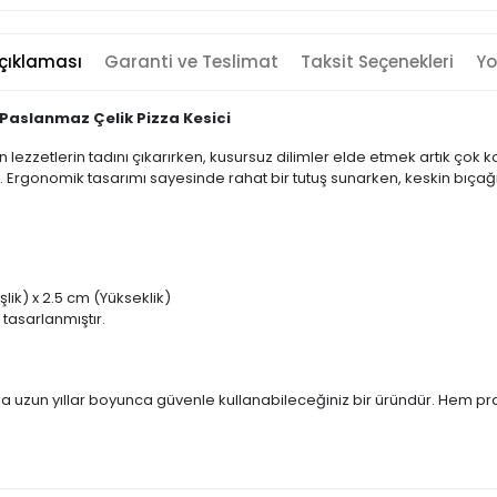
çıklaması
Garanti ve Teslimat
Taksit Seçenekleri
Yo
 Paslanmaz Çelik Pizza Kesici
 lezzetlerin tadını çıkarırken, kusursuz dilimler elde etmek artık çok k
ıyor. Ergonomik tasarımı sayesinde rahat bir tutuş sunarken, keskin bıça
lik) x 2.5 cm (Yükseklik)
tasarlanmıştır.
a uzun yıllar boyunca güvenle kullanabileceğiniz bir üründür. Hem pratik