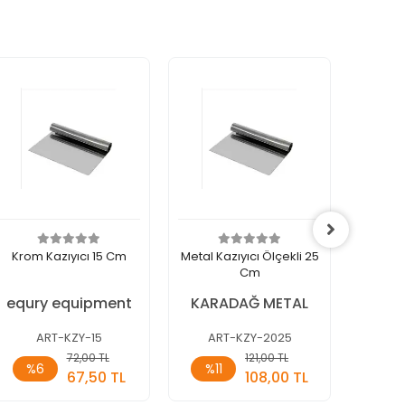
Krom Kazıyıcı 15 Cm
Metal Kazıyıcı Ölçekli 25
Creme H
Cm
1
equry equipment
KARADAĞ METAL
ART-KZY-15
ART-KZY-2025
A
Sepete
Sepete
72,00 TL
121,00 TL
4
%6
%11
Ekle
Ekle
67,50 TL
108,00 TL
Adet
Adet
Ade