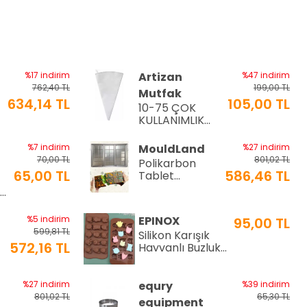
%17 indirim
Artizan
%47 indirim
762,40 TL
199,00 TL
Mutfak
634,14 TL
105,00 TL
10-75 ÇOK
a
KULLANIMLIK
İTHAL KREMA
TORBASI
%7 indirim
MouldLand
%27 indirim
70,00 TL
801,02 TL
Polikarbon
65,00 TL
586,46 TL
Tablet
Çikolata Kalıbı
Ø9
| Dubai
Çikolata Kalıbı
%5 indirim
EPINOX
95,00 TL
200 gr | ML-
599,81 TL
Silikon Karışık
1044
572,16 TL
Hayvanlı Buzluk
ve Çikolata
Kalıbı (SCK-21)
%27 indirim
equry
%39 indirim
801,02 TL
65,30 TL
equipment