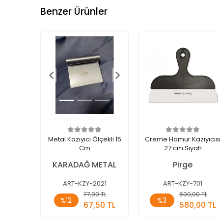
Benzer Ürünler
Metal Kazıyıcı Ölçekli 15
Creme Hamur Kazıyıcıs
Cm
27 cm Siyah
KARADAĞ METAL
Pirge
ART-KZY-2021
ART-KZY-701
Sepete
Sepete
77,00 TL
600,00 TL
%12
%3
Ekle
Ekle
67,50 TL
580,00 TL
Adet
Adet