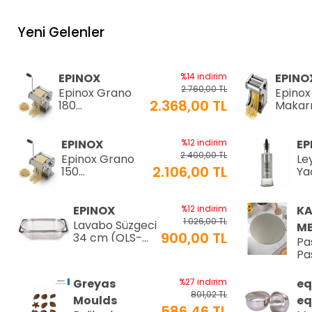
Yeni Gelenler
EPINOX
%14 indirim
EPINO
2.760,00 TL
Epinox Grano
Epinox
2.368,00 TL
180
Makar
Makarna&Erişte
Makine
Makinesi
2mm
2mm+6mm
(EC-18
EPINOX
%12 indirim
EP
(GR-180)
2.400,00 TL
Epinox Grano
Le
2.106,00 TL
150
Yağ
Makarna&Erişte
20
Makinesi
2mm+4mm
EPINOX
%12 indirim
K
(GR-150)
1.026,00 TL
Lavabo Süzgeci
ME
900,00 TL
34 cm (QLS-
Pa
34)
Pas
⌀2
Greyas
%27 indirim
eq
801,02 TL
Moulds
eq
586,46 TL