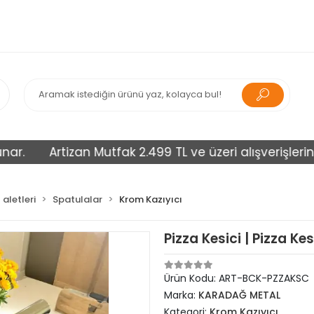
Artizan Mutfak 2.499 TL ve üzeri alışverişlerinizi ü
aletleri
Spatulalar
Krom Kazıyıcı
Pizza Kesici | Pizza K
Ürün Kodu:
ART-BCK-PZZAKSC
Marka:
KARADAĞ METAL
Kategori:
Krom Kazıyıcı