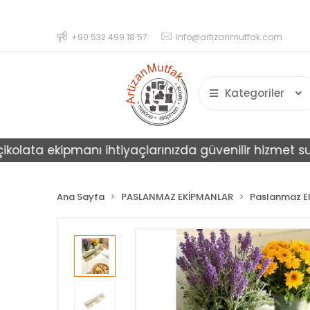
+90 532 499 18 57
info@artizanmutfak.com
Kategoriler
ata ekipmanı ihtiyaçlarınızda güvenilir hizmet sunar.
Ana Sayfa
PASLANMAZ EKİPMANLAR
Paslanmaz El 