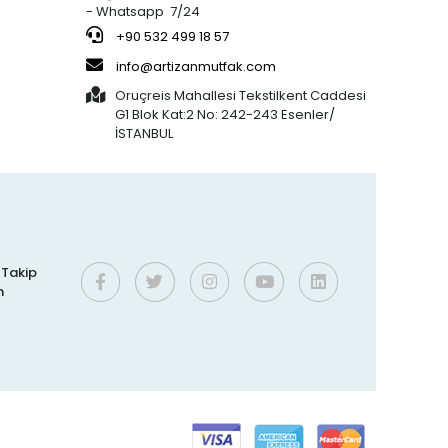
- Whatsapp 7/24
%27 indirim
Bens
%16 indirim
801,02 TL
250,00 TL
JÖLE (30x20)
+90 532 499 18 57
586,46 TL
210,00 TL
KAHVERENGİ
info@artizanmutfak.com
KAPSÜL 1.000'Lİ
Oruçreis Mahallesi Tekstilkent Caddesi
G1 Blok Kat:2 No: 242-243 Esenler/
%37 indirim
Artizan Mutfak
%61 indirim
İSTANBUL
762,40 TL
190,00 TL
5-50 ÇOK
476,80 TL
75,00 TL
KULLANIMLIK
İTHAL KREMA
TORBASI
%3 indirim
Silicolife
%1 indirim
300,00 TL
400,00 TL
Silikon Pişirme
290,00 TL
395,00 TL
f
Matı 30x40 CM
i Takip
2
n
%6 indirim
Bens
%16 indirim
73,00 TL
250,00 TL
0 NO (32x12)
68,40 TL
210,00 TL
KAHVERENGİ
KAPSÜL 1.250'Lİ
:7
%9 indirim
İMPLAST
%31 indirim
800,00 TL
762,40 TL
100 Gr.