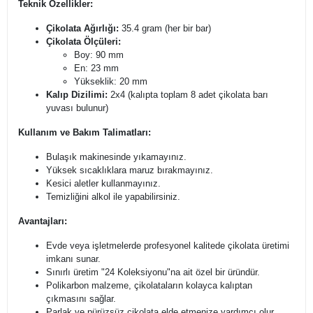
Teknik Özellikler:
Çikolata Ağırlığı:
35.4 gram (her bir bar)
Çikolata Ölçüleri:
Boy: 90 mm
En: 23 mm
Yükseklik: 20 mm
Kalıp Dizilimi:
2x4 (kalıpta toplam 8 adet çikolata barı
yuvası bulunur)
Kullanım ve Bakım Talimatları:
Bulaşık makinesinde yıkamayınız.
Yüksek sıcaklıklara maruz bırakmayınız.
Kesici aletler kullanmayınız.
Temizliğini alkol ile yapabilirsiniz.
Avantajları:
Evde veya işletmelerde profesyonel kalitede çikolata üretimi
imkanı sunar.
Sınırlı üretim "24 Koleksiyonu"na ait özel bir üründür.
Polikarbon malzeme, çikolataların kolayca kalıptan
çıkmasını sağlar.
Parlak ve pürüzsüz çikolata elde etmenize yardımcı olur.