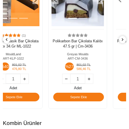
Polikarbon Bar Çikolata Kalıbı
Polikarbon Bar Çikolata Kalıbı
47.5 gr | Cm-3436
43 gr | Cm-1020
Greyas Moulds
Greyas Moulds
ART-CM-3436
ART-CM-1020
801,02 TL
801,02 TL
%27
%27
586,46 TL
586,46 TL
Adet
Adet
Sepete Ekle
Sepete Ekle
Kombin Ürünler