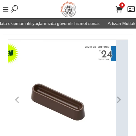
0
ata ekipmanı ihtiyaçlarınızda güvenilir hizmet sunar.
Artizan Mutfak 2.