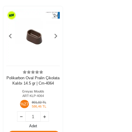
Polikarbon Oval Pralin Çikolata
Kalıbı 14.5 gr | Cm-4064
Greyas Moulds
ART-KLP-4064
801,02 TL
%27
586,46 TL
Adet