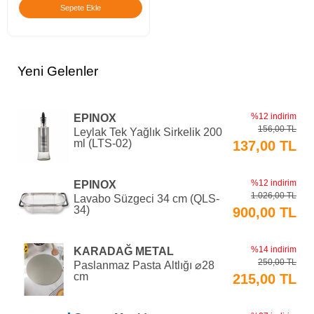
Sepete Ekle
Yeni Gelenler
%12 indirim
EPINOX
156,00 TL
Leylak Tek Yağlık Sirkelik 200
ml (LTS-02)
137,00 TL
%12 indirim
EPINOX
1.026,00 TL
Lavabo Süzgeci 34 cm (QLS-
34)
900,00 TL
%14 indirim
KARADAĞ METAL
250,00 TL
Paslanmaz Pasta Altlığı ⌀28
cm
215,00 TL