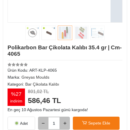
Polikarbon Bar Çikolata Kalıbı 35.4 gr | Cm-
4065
Ürün Kodu:
ART-KLP-4065
Marka:
Greyas Moulds
Kategori:
Bar Çikolata Kalıbı
801,02 TL
%27
586,46 TL
indirim
En geç 10 Ağustos Pazartesi günü kargoda!
Sepete Ekle
Adet