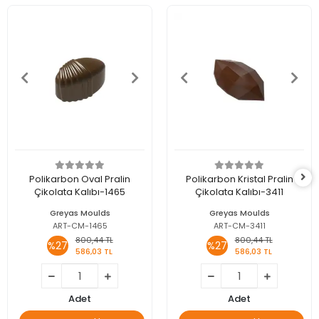
Polikarbon Oval Pralin
Polikarbon Kristal Pralin
Çikolata Kalıbı-1465
Çikolata Kalıbı-3411
Greyas Moulds
Greyas Moulds
ART-CM-1465
ART-CM-3411
800,44 TL
800,44 TL
%27
%27
586,03 TL
586,03 TL
Adet
Adet