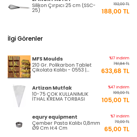
192,00 TL
Silikon Çırpıcı 25 cm (SSC-
25)
188,00 TL
EPINOX
%12 indirim
118,80 TL
Amerikan Servis Pvc
İlgi Görenler
30x45cm (AS-10H)
105,00 TL
EPINOX
%12 indirim
MFS Moulds
%17 indirim
118,80 TL
Amerikan Servis Pvc
761,84 TL
210 Gr. Polikarbon Tablet
30x45cm (AS-10G)
105,00 TL
Çikolata Kalıbı - 0553 |
633,68 TL
Dubai Çikolata Kalıbı
EPINOX
%12 indirim
Artizan Mutfak
%47 indirim
118,80 TL
Amerikan Servis Pvc
199,00 TL
10-75 ÇOK KULLANIMLIK
30x45cm (AS-10F)
105,00 TL
İTHAL KREMA TORBASI
105,00 TL
EPINOX
%12 indirim
equry equipment
%7 indirim
118,80 TL
Amerikan Servis Pvc
70,00 TL
Çember Pasta Kalıbı 0,8mm
30x45cm (AS-10E)
105,00 TL
Ø9 Cm H:4 Cm
65,00 TL