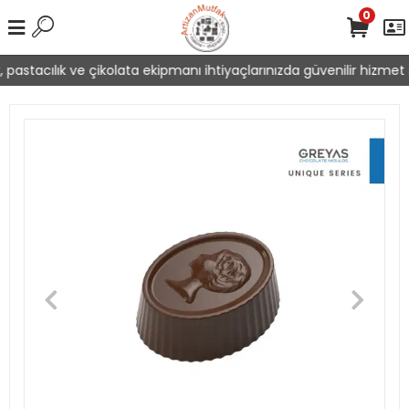
0
pastacılık ve çikolata ekipmanı ihtiyaçlarınızda güvenilir hizmet s