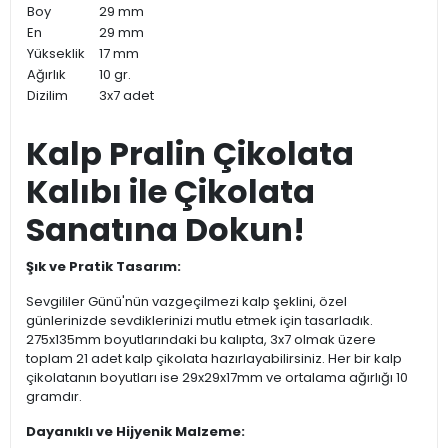
Boy
29 mm
En
29 mm
Yükseklik
17 mm
Ağırlık
10 gr.
Dizilim
3x7 adet
Kalp Pralin Çikolata
Kalıbı ile Çikolata
Sanatına Dokun!
Şık ve Pratik Tasarım:
Sevgililer Günü'nün vazgeçilmezi kalp şeklini, özel
günlerinizde sevdiklerinizi mutlu etmek için tasarladık.
275x135mm boyutlarındaki bu kalıpta, 3x7 olmak üzere
toplam 21 adet kalp çikolata hazırlayabilirsiniz. Her bir kalp
çikolatanın boyutları ise 29x29x17mm ve ortalama ağırlığı 10
gramdır.
Dayanıklı ve Hijyenik Malzeme: