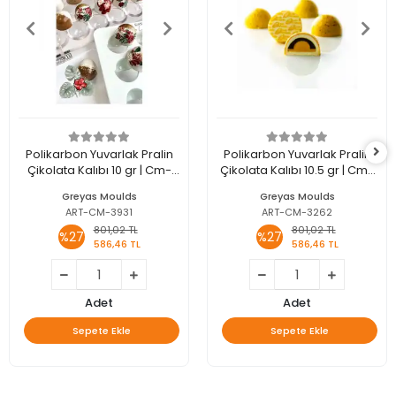
Polikarbon Yuvarlak Pralin
Polikarbon Yuvarlak Pralin
Çikolata Kalıbı 10 gr | Cm-
Çikolata Kalıbı 10.5 gr | Cm-
3931
3262
Greyas Moulds
Greyas Moulds
ART-CM-3931
ART-CM-3262
801,02 TL
801,02 TL
%27
%27
586,46 TL
586,46 TL
Adet
Adet
Sepete Ekle
Sepete Ekle