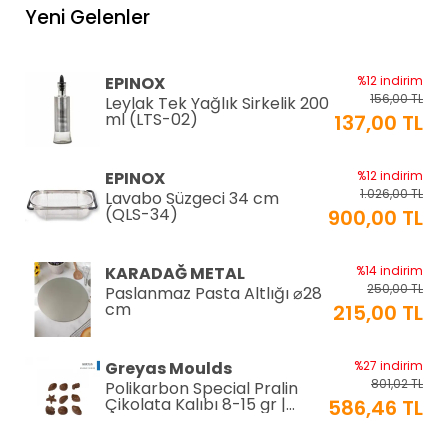
Yeni Gelenler
EPINOX
%12 indirim
156,00 TL
Leylak Tek Yağlık Sirkelik 200
ml (LTS-02)
137,00 TL
EPINOX
%12 indirim
1.026,00 TL
Lavabo Süzgeci 34 cm
(QLS-34)
900,00 TL
KARADAĞ METAL
%14 indirim
250,00 TL
Paslanmaz Pasta Altlığı ⌀28
cm
215,00 TL
Greyas Moulds
%27 indirim
801,02 TL
Polikarbon Special Pralin
Çikolata Kalıbı 8-15 gr |
586,46 TL
Cm-3416