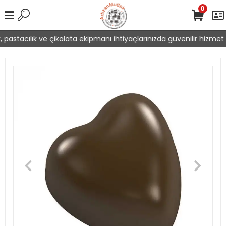
0
pastacılık ve çikolata ekipmanı ihtiyaçlarınızda güvenilir hizmet s