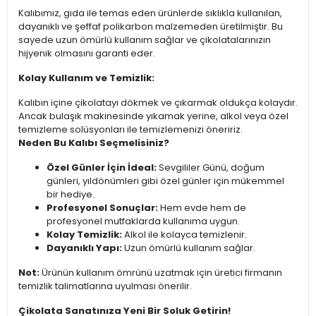
Kalıbımız, gıda ile temas eden ürünlerde sıklıkla kullanılan,
dayanıklı ve şeffaf polikarbon malzemeden üretilmiştir. Bu
sayede uzun ömürlü kullanım sağlar ve çikolatalarınızın
hijyenik olmasını garanti eder.
Kolay Kullanım ve Temizlik:
Kalıbın içine çikolatayı dökmek ve çıkarmak oldukça kolaydır.
Ancak bulaşık makinesinde yıkamak yerine, alkol veya özel
temizleme solüsyonları ile temizlemenizi öneririz.
Neden Bu Kalıbı Seçmelisiniz?
Özel Günler İçin İdeal:
Sevgililer Günü, doğum
günleri, yıldönümleri gibi özel günler için mükemmel
bir hediye.
Profesyonel Sonuçlar:
Hem evde hem de
profesyonel mutfaklarda kullanıma uygun.
Kolay Temizlik:
Alkol ile kolayca temizlenir.
Dayanıklı Yapı:
Uzun ömürlü kullanım sağlar.
Not:
Ürünün kullanım ömrünü uzatmak için üretici firmanın
temizlik talimatlarına uyulması önerilir.
Çikolata Sanatınıza Yeni Bir Soluk Getirin!