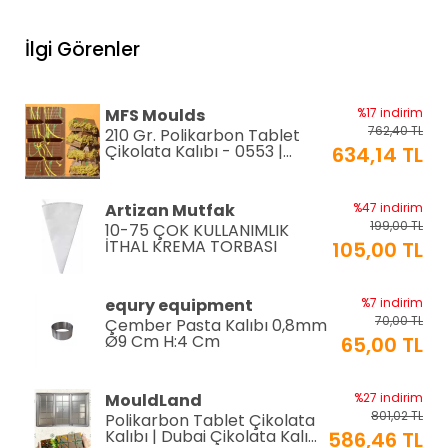
equry equipment
%33 indirim
1.306,80 TL
Mayonez Kabı 0,7 mm Ø28
İlgi Görenler
H:15 cm 7 LT
870,00 TL
EPİNOX PASTRY
%2 indirim
MFS Moulds
%17 indirim
192,00 TL
Silikon Çırpıcı 25 cm (SSC-
762,40 TL
210 Gr. Polikarbon Tablet
25)
188,00 TL
Çikolata Kalıbı - 0553 |
634,14 TL
Dubai Çikolata Kalıbı
EPINOX
%12 indirim
Artizan Mutfak
%47 indirim
118,80 TL
Amerikan Servis Pvc
199,00 TL
10-75 ÇOK KULLANIMLIK
30x45cm (AS-10H)
105,00 TL
İTHAL KREMA TORBASI
105,00 TL
EPINOX
%12 indirim
equry equipment
%7 indirim
118,80 TL
Amerikan Servis Pvc
70,00 TL
Çember Pasta Kalıbı 0,8mm
30x45cm (AS-10G)
105,00 TL
Ø9 Cm H:4 Cm
65,00 TL
EPINOX
%12 indirim
MouldLand
%27 indirim
118,80 TL
Amerikan Servis Pvc
801,02 TL
Polikarbon Tablet Çikolata
30x45cm (AS-10F)
105,00 TL
Kalıbı | Dubai Çikolata Kalıbı
586,46 TL