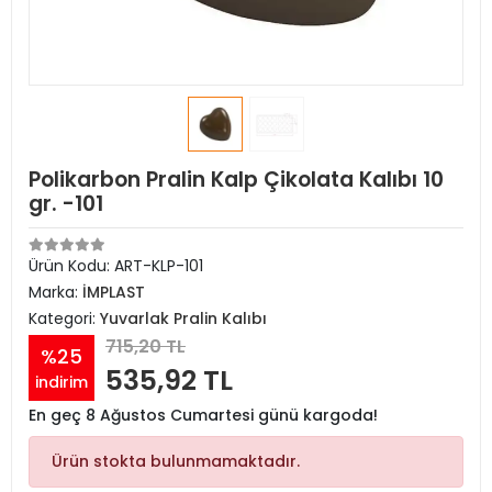
Polikarbon Pralin Kalp Çikolata Kalıbı 10
gr. -101
Ürün Kodu:
ART-KLP-101
Marka:
İMPLAST
Kategori:
Yuvarlak Pralin Kalıbı
715,20 TL
%25
535,92 TL
indirim
En geç 8 Ağustos Cumartesi günü kargoda!
Ürün stokta bulunmamaktadır.