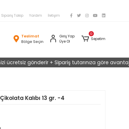
Sipariş Takip
Yardım
İletişim
0
Teslimat
Giriş Yap
Sepetim
Bölge Seçin
Üye Ol
cretsiz gönderir + Sipariş tutarınıza göre avantajlı kar
Çikolata Kalıbı 13 gr. -4
ı