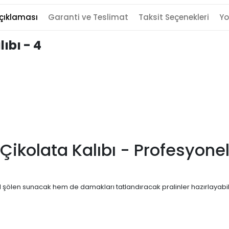
çıklaması
Garanti ve Teslimat
Taksit Seçenekleri
Yo
lıbı - 4
Çikolata Kalıbı - Profesyonel
el şölen sunacak hem de damakları tatlandıracak pralinler hazırlayabil