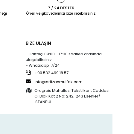
7 / 24 DESTEK
%29 indirim
Silicolife
%3 indirim
neği
Öneri ve şikayetlerinizi bize iletebilirsiniz.
800,73 TL
520,00 TL
Silikon Büyük
571,95 TL
505,00 TL
e
Pişirme Matı
a
40x60 CM
%5 indirim
Arsiva
%9 indirim
BİZE ULAŞIN
95,00 TL
22,00 TL
Hamur Kazıyıcı -
90,00 TL
20,00 TL
1045
- Haftaiçi 09:00 - 17:30 saatleri arasında
ulaşabilirsiniz.
- Whatsapp 7/24
%27 indirim
Bens
%16 indirim
800,73 TL
250,00 TL
JÖLE (30x20)
+90 532 499 18 57
586,25 TL
210,00 TL
KAHVERENGİ
info@artizanmutfak.com
KAPSÜL 1.000'Lİ
Oruçreis Mahallesi Tekstilkent Caddesi
G1 Blok Kat:2 No: 242-243 Esenler/
%37 indirim
Artizan Mutfak
%61 indirim
İSTANBUL
762,12 TL
190,00 TL
5-50 ÇOK
476,63 TL
75,00 TL
KULLANIMLIK
a
İTHAL KREMA
TORBASI
%3 indirim
Silicolife
%1 indirim
300,00 TL
400,00 TL
Silikon Pişirme