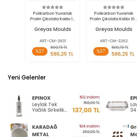
Polikarbon Yuvarlak
Polikarbon Yuvarlak
Pralin Çikolata Kalıbı 10
Pralin Çikolata Kalıbı 10.
gr | Cm-3931
gr | Cm-3262
Greyas Moulds
Greyas Moulds
ART-CM-3931
ART-CM-3262
Sepete
Sepete
800,73 TL
800,73 TL
%27
%27
Ekle
Ekle
586,25 TL
586,25 TL
Adet
Adet
Yeni Gelenler
EPINOX
%12 indirim
EP
156,00 TL
Leylak Tek
La
137,00 TL
Yağlık Sirkelik
34
200 ml (LTS-02)
34
KARADAĞ
%14 indirim
Gr
250,00 TL
METAL
Mo