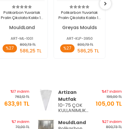
Polikarbon Yuvarlak
Polikarbon Yuvarlak
Polik
Pralin Çikolata Kalıbı 13
Pralin Çikolata Kalıbı 12
Pr
gr | ML-1001
gr | Cm-3950
K
MouldLand
Greyas Moulds
Gre
ART-ML-1001
ART-KLP-3950
AR
Sepete
Sepete
800,73 TL
800,73 TL
%27
%27
%3
Ekle
Ekle
586,25 TL
586,25 TL
Adet
Adet
Ade
%17 indirim
Artizan
%47 indirim
762,12 TL
199,00 TL
Mutfak
633,91 TL
105,00 TL
10-75 ÇOK
a
KULLANIMLIK
İTHAL KREMA
TORBASI
%7 indirim
MouldLand
%27 indirim
70,00 TL
800,73 TL
Polikarbon