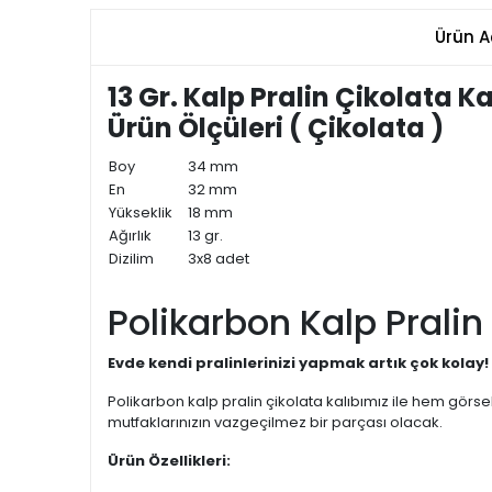
Ürün A
13 Gr. Kalp Pralin Çikolata Ka
Ürün Ölçüleri ( Çikolata )
Boy
34 mm
En
32 mm
Yükseklik
18 mm
Ağırlık
13 gr.
Dizilim
3x8 adet
Polikarbon Kalp Pralin 
Evde kendi pralinlerinizi yapmak artık çok kolay!
Polikarbon kalp pralin çikolata kalıbımız ile hem görs
mutfaklarınızın vazgeçilmez bir parçası olacak.
Ürün Özellikleri: