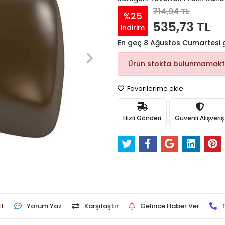
714,94 TL
%25
535,73 TL
indirim
En geç 8 Ağustos Cumartesi
Ürün stokta bulunmamakt
Favorilerime ekle
Hızlı Gönderi
Güvenli Alışveriş
Et
Yorum Yaz
Karşılaştır
Gelince Haber Ver