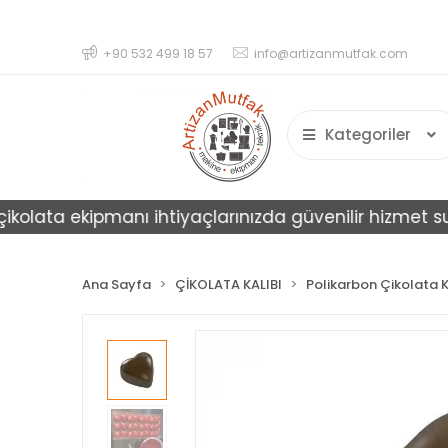
+90 532 499 18 57
info@artizanmutfak.com
Kategoriler
ata ekipmanı ihtiyaçlarınızda güvenilir hizmet sunar.
Ana Sayfa
ÇİKOLATA KALIBI
Polikarbon Çikolata K