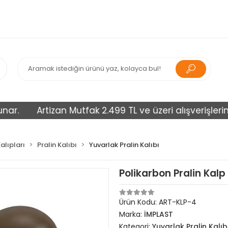
Artizan Mutfak 2.499 TL ve üzeri alışverişlerinizi ü
alıpları
Pralin Kalıbı
Yuvarlak Pralin Kalıbı
Polikarbon Pralin Kalp 
Ürün Kodu:
ART-KLP-4
Marka:
İMPLAST
Kategori:
Yuvarlak Pralin Kalıb