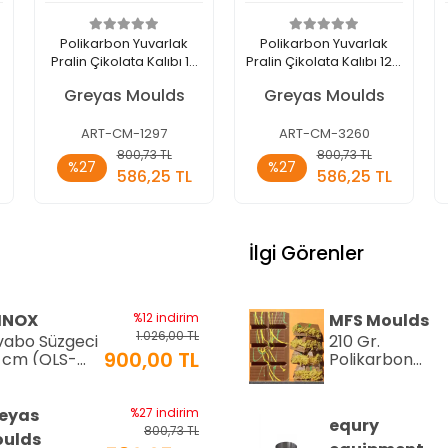
Polikarbon Yuvarlak
Polikarbon Yuvarlak
5
Pralin Çikolata Kalıbı 13
Pralin Çikolata Kalıbı 12.5
gr | Cm-1297
gr | Cm-3260
Greyas Moulds
Greyas Moulds
ART-CM-1297
ART-CM-3260
Sepete
Sepete
800,73 TL
800,73 TL
%27
%27
Ekle
Ekle
586,25 TL
586,25 TL
Adet
Adet
İlgi Görenler
INOX
%12 indirim
MFS Moulds
1.026,00 TL
vabo Süzgeci
210 Gr.
900,00 TL
 cm (QLS-
Polikarbon
)
Tablet Çikolat
Kalıbı - 0553 |
Dubai Çikolata
eyas
%27 indirim
equry
Kalıbı
800,73 TL
ulds