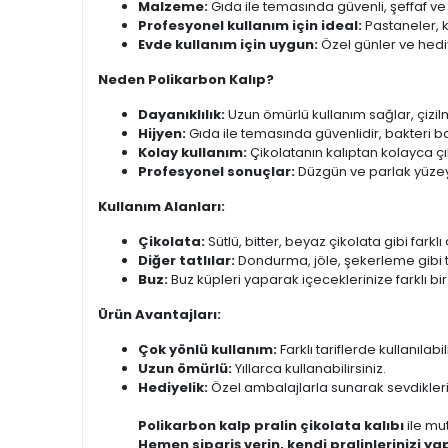
Malzeme:
Gıda ile temasında güvenli, şeffaf ve
Profesyonel kullanım için ideal:
Pastaneler, k
Evde kullanım için uygun:
Özel günler ve hed
Neden Polikarbon Kalıp?
Dayanıklılık:
Uzun ömürlü kullanım sağlar, çizilm
Hijyen:
Gıda ile temasında güvenlidir, bakteri b
Kolay kullanım:
Çikolatanın kalıptan kolayca çı
Profesyonel sonuçlar:
Düzgün ve parlak yüzeyl
Kullanım Alanları:
Çikolata:
Sütlü, bitter, beyaz çikolata gibi farklı 
Diğer tatlılar:
Dondurma, jöle, şekerleme gibi tatl
Buz:
Buz küpleri yaparak içeceklerinize farklı bir 
Ürün Avantajları:
Çok yönlü kullanım:
Farklı tariflerde kullanılabili
Uzun ömürlü:
Yıllarca kullanabilirsiniz.
Hediyelik:
Özel ambalajlarla sunarak sevdiklerin
Polikarbon kalp pralin çikolata kalıbı
ile mut
Hemen sipariş verin, kendi pralinlerinizi y