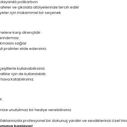
 dayanıklı polikarbon
afeler ve çikolata atölyelerinde tercih edilir
iyeler için mükemmel bir seçenek
elere karşı dirençlidir.
arındırmaz.
kmasını sağlar.
i pralinler elde edersiniz.
çeşitlerle kullanabilirsiniz.
ılar için de kullanılabilir.
hava katabilirsiniz.
r.
ize unutulmaz bir hediye verebilirsiniz.
faklarınızda profesyonel bir dokunuş yaratın ve sevdiklerinizi özel hisse
apmaya başlayın!