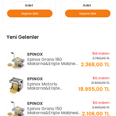
Adet
Adet
Sepete Ekle
Sepete Ekle
Yeni Gelenler
EPINOX
%14 indirim
2.760,00 TL
Epinox Grano 180
Makarna&Erişte Makinesi
2.368,00 TL
2mm+6mm (GR-180)
EPINOX
%12 indirim
21.600,00 TL
Epinox Motorlu
Makarna&Erişte
18.955,00 TL
Makinesi 2mm+6mm
(EC-180)
EPINOX
%12 indirim
2.400,00 TL
Epinox Grano 150
Makarna&Erişte Makinesi
2.106,00 TL