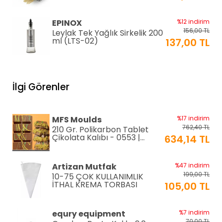
2mm+4mm (GR-150)
EPINOX
%12 indirim
156,00 TL
Leylak Tek Yağlık Sirkelik 200
ml (LTS-02)
137,00 TL
EPINOX
%12 indirim
1.026,00 TL
Lavabo Süzgeci 34 cm
İlgi Görenler
(QLS-34)
900,00 TL
KARADAĞ METAL
%14 indirim
MFS Moulds
%17 indirim
250,00 TL
Paslanmaz Pasta Altlığı ⌀28
762,40 TL
210 Gr. Polikarbon Tablet
cm
215,00 TL
Çikolata Kalıbı - 0553 |
634,14 TL
Dubai Çikolata Kalıbı
Greyas Moulds
%27 indirim
Artizan Mutfak
%47 indirim
801,02 TL
Polikarbon Special Pralin
199,00 TL
10-75 ÇOK KULLANIMLIK
Çikolata Kalıbı 8-15 gr |
586,46 TL
İTHAL KREMA TORBASI
105,00 TL
Cm-3416
equry equipment
%33 indirim
equry equipment
%7 indirim
1.306,80 TL
Mayonez Kabı 0,7 mm Ø28
70,00 TL