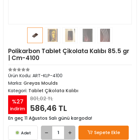
Polikarbon Tablet Çikolata Kalıbı 85.5 gr
| Cm-4100
Ürün Kodu:
ART-KLP-4100
Marka:
Greyas Moulds
Kategori:
Tablet Çikolata Kalıbı
801,02 TL
%27
586,46 TL
indirim
En geç 11 Ağustos Salı günü kargoda!
Sepete Ekle
Adet