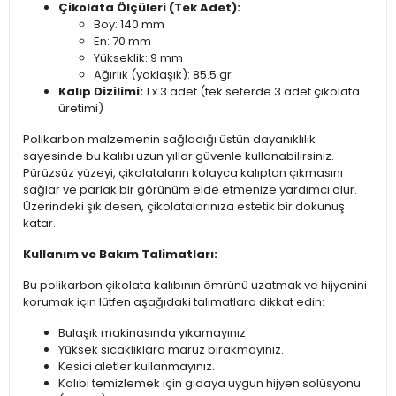
Çikolata Ölçüleri (Tek Adet):
Boy: 140 mm
En: 70 mm
Yükseklik: 9 mm
Ağırlık (yaklaşık): 85.5 gr
Kalıp Dizilimi:
1 x 3 adet (tek seferde 3 adet çikolata
üretimi)
Polikarbon malzemenin sağladığı üstün dayanıklılık
sayesinde bu kalıbı uzun yıllar güvenle kullanabilirsiniz.
Pürüzsüz yüzeyi, çikolataların kolayca kalıptan çıkmasını
sağlar ve parlak bir görünüm elde etmenize yardımcı olur.
Üzerindeki şık desen, çikolatalarınıza estetik bir dokunuş
katar.
Kullanım ve Bakım Talimatları:
Bu polikarbon çikolata kalıbının ömrünü uzatmak ve hijyenini
korumak için lütfen aşağıdaki talimatlara dikkat edin:
Bulaşık makinasında yıkamayınız.
Yüksek sıcaklıklara maruz bırakmayınız.
Kesici aletler kullanmayınız.
Kalıbı temizlemek için gıdaya uygun hijyen solüsyonu