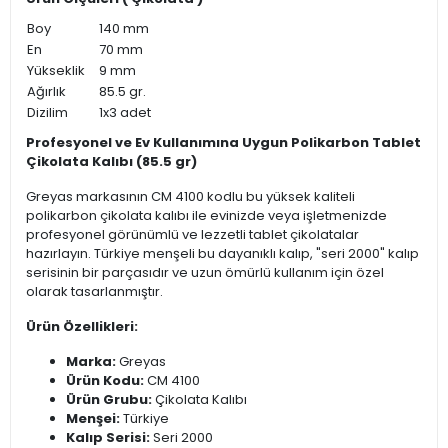
Boy
140 mm
En
70 mm
Yükseklik
9 mm
Ağırlık
85.5 gr.
Dizilim
1x3 adet
Profesyonel ve Ev Kullanımına Uygun Polikarbon Tablet
Çikolata Kalıbı (85.5 gr)
Greyas markasının CM 4100 kodlu bu yüksek kaliteli
polikarbon çikolata kalıbı ile evinizde veya işletmenizde
profesyonel görünümlü ve lezzetli tablet çikolatalar
hazırlayın. Türkiye menşeli bu dayanıklı kalıp, "seri 2000" kalıp
serisinin bir parçasıdır ve uzun ömürlü kullanım için özel
olarak tasarlanmıştır.
Ürün Özellikleri:
Marka:
Greyas
Ürün Kodu:
CM 4100
Ürün Grubu:
Çikolata Kalıbı
Menşei:
Türkiye
Kalıp Serisi:
Seri 2000