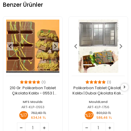
Benzer Ürünler
(1)
(1)
210 Gr. Polikarbon Tablet
Polikarbon Tablet Çikolata
Çikolata Kalıbı - 0553 |
Kalıbı | Dubai Çikolata Kalıbı
Dubai Çikolata Kalıbı
200 gr | ML-1044
MFS Moulds
MouldLand
ART-KLP-0553
ART-KLP-1756
762,40 TL
801,02 TL
%17
%27
634,14 TL
586,46 TL