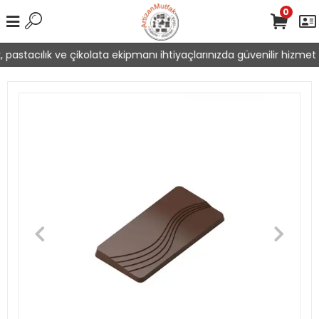
0
pastacılık ve çikolata ekipmanı ihtiyaçlarınızda güvenilir hizmet s