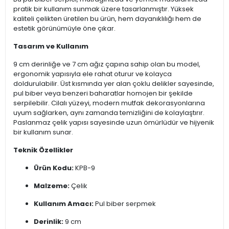
pratik bir kullanım sunmak üzere tasarlanmıştır. Yüksek
kaliteli çelikten üretilen bu ürün, hem dayanıklılığı hem de
estetik görünümüyle öne çıkar.
Tasarım ve Kullanım
9 cm derinliğe ve 7 cm ağız çapına sahip olan bu model,
ergonomik yapısıyla ele rahat oturur ve kolayca
doldurulabilir. Üst kısmında yer alan çoklu delikler sayesinde,
pul biber veya benzeri baharatlar homojen bir şekilde
serpilebilir. Cilalı yüzeyi, modern mutfak dekorasyonlarına
uyum sağlarken, aynı zamanda temizliğini de kolaylaştırır.
Paslanmaz çelik yapısı sayesinde uzun ömürlüdür ve hijyenik
bir kullanım sunar.
Teknik Özellikler
Ürün Kodu:
KPB-9
Malzeme:
Çelik
Kullanım Amacı:
Pul biber serpmek
Derinlik:
9 cm