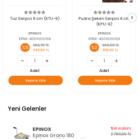
Tuz Serpici 9 cm (KTU-9)
Pudra Şekeri Serpici 9 cm
(KPU-9)
EPINOX
EPINOX
EPNX-4001000109
EPNX-4001000129
262,70 TL
260,00 TL
%9
%2
240,00 TL
255,00 TL
Adet
Adet
Sepete Ekle
Sepete Ekle
Yeni Gelenler
EPINOX
%14 indirim
2.760,00 TL
Epinox Grano 180