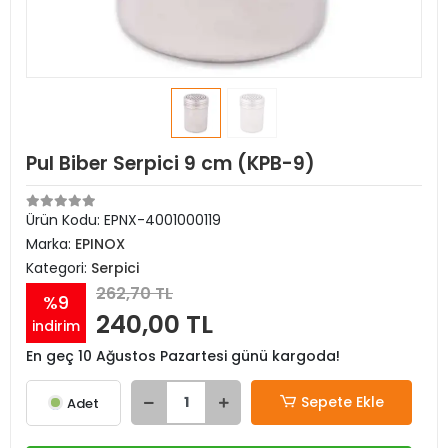
Pul Biber Serpici 9 cm (KPB-9)
Ürün Kodu:
EPNX-4001000119
Marka:
EPINOX
Kategori:
Serpici
262,70 TL
%9
240,00 TL
indirim
En geç 10 Ağustos Pazartesi günü kargoda!
Sepete Ekle
Adet