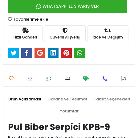
WHATSAPP İLE SİPARİŞ VER
Favorilerime ekle
Hızlı Gönderi
Güvenli Alışveriş
İade ve Değişim
Ürün Açıklaması
Garanti ve Teslimat
Taksit Seçenekleri
Yorumlar
Pul Biber Serpici KPB-9
Bu pul biber serpici, mutfağınızda ve yemek masalarınızda