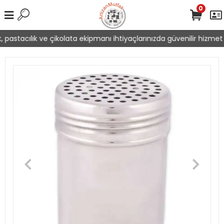
0
 pastacılık ve çikolata ekipmanı ihtiyaçlarınızda güvenilir hizmet 