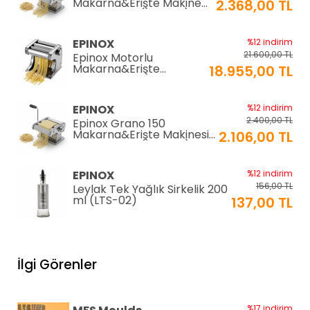
Makarna&Erişte Makinesi
2.368,00 TL
2mm+6mm (GR-180)
EPINOX
%12 indirim
21.600,00 TL
Epinox Motorlu
Makarna&Erişte
18.955,00 TL
Makinesi 2mm+6mm
(EC-180)
EPINOX
%12 indirim
2.400,00 TL
Epinox Grano 150
Makarna&Erişte Makinesi
2.106,00 TL
2mm+4mm (GR-150)
EPINOX
%12 indirim
156,00 TL
Leylak Tek Yağlık Sirkelik 200
ml (LTS-02)
137,00 TL
EPINOX
%12 indirim
1.026,00 TL
Lavabo Süzgeci 34 cm
İlgi Görenler
(QLS-34)
900,00 TL
KARADAĞ METAL
%14 indirim
%17 indirim