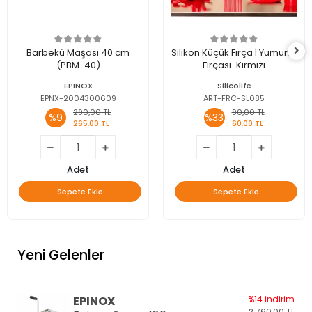
Barbekü Maşası 40 cm
Silikon Küçük Fırça | Yumurta
(PBM-40)
Fırçası-Kırmızı
EPINOX
Silicolife
EPNX-2004300609
ART-FRC-SL085
290,00 TL
90,00 TL
%9
%33
265,00 TL
60,00 TL
Adet
Adet
Sepete Ekle
Sepete Ekle
Yeni Gelenler
EPINOX
%14 indirim
2.760,00 TL