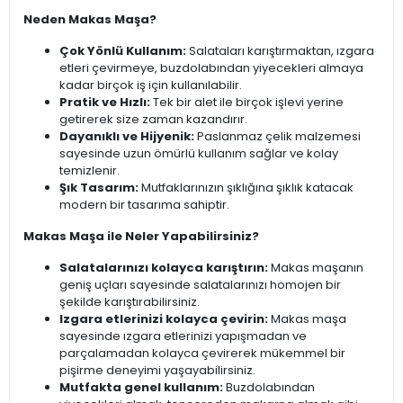
Neden Makas Maşa?
Çok Yönlü Kullanım:
Salataları karıştırmaktan, ızgara
etleri çevirmeye, buzdolabından yiyecekleri almaya
kadar birçok iş için kullanılabilir.
Pratik ve Hızlı:
Tek bir alet ile birçok işlevi yerine
getirerek size zaman kazandırır.
Dayanıklı ve Hijyenik:
Paslanmaz çelik malzemesi
sayesinde uzun ömürlü kullanım sağlar ve kolay
temizlenir.
Şık Tasarım:
Mutfaklarınızın şıklığına şıklık katacak
modern bir tasarıma sahiptir.
Makas Maşa ile Neler Yapabilirsiniz?
Salatalarınızı kolayca karıştırın:
Makas maşanın
geniş uçları sayesinde salatalarınızı homojen bir
şekilde karıştırabilirsiniz.
Izgara etlerinizi kolayca çevirin:
Makas maşa
sayesinde ızgara etlerinizi yapışmadan ve
parçalamadan kolayca çevirerek mükemmel bir
pişirme deneyimi yaşayabilirsiniz.
Mutfakta genel kullanım:
Buzdolabından