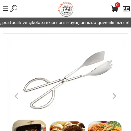
0
pastacılık ve çikolata ekipmanı ihtiyaçlarınızda güvenilir hizmet s