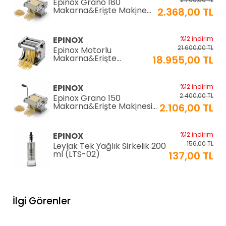
Epinox Grano 180
Makarna&Erişte Makinesi
2.368,00 TL
2mm+6mm (GR-180)
EPINOX
%12 indirim
21.600,00 TL
Epinox Motorlu
Makarna&Erişte
18.955,00 TL
Makinesi 2mm+6mm
(EC-180)
EPINOX
%12 indirim
2.400,00 TL
Epinox Grano 150
Makarna&Erişte Makinesi
2.106,00 TL
2mm+4mm (GR-150)
EPINOX
%12 indirim
156,00 TL
Leylak Tek Yağlık Sirkelik 200
ml (LTS-02)
137,00 TL
EPINOX
%12 indirim
1.026,00 TL
Lavabo Süzgeci 34 cm
İlgi Görenler
(QLS-34)
900,00 TL