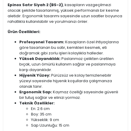
Epinox Satır Siyah 2 (BS-2)
, kasapların vazgeçilmezi
olacak şekilde tasarlanmış, yüksek performanslı bir kesme
aletidir. Ergonomik tasarımı sayesinde uzun saatler boyunca
rahatlıkla kullanılabilir ve yorulmanızı önler.
Ürün Özellikleri:
Profesyonel Tasarım:
Kasapların özel ihtiyaçlarına
göre tasarlanan bu satır, kemikleri kesmek, eti
doğramak gibi zorlu işleri kolaylıkla halleder.
Yüksek Dayanıklılık:
Paslanmaz çelikten üretilen
bıçak, uzun ömürlü kullanım sağlar ve paslanmaya
karşı dayanıklıdır.
Hijyenik Yüzey:
Pürüzsüz ve kolay temizlenebilir
yüzeyi sayesinde hijyenik koşullarda çalışmanıza
olanak tanır.
Ergonomik Sap:
Kaymaz özelliği sayesinde güvenli
bir tutuş sağlar ve elinizi yormaz.
Teknik Özellikler:
En: 2.6 cm
Boy: 35 cm
Yükseklik: 9 cm
Sap Uzunluğu: 15 cm