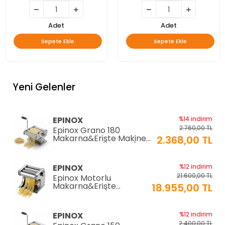
Adet
Adet
Sepete Ekle
Sepete Ekle
Yeni Gelenler
EPINOX
%14 indirim
2.760,00 TL
Epinox Grano 180
Makarna&Erişte Makinesi
2.368,00 TL
2mm+6mm (GR-180)
EPINOX
%12 indirim
21.600,00 TL
Epinox Motorlu
Makarna&Erişte
18.955,00 TL
Makinesi 2mm+6mm
(EC-180)
EPINOX
%12 indirim
2.400,00 TL