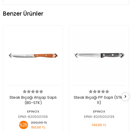
Benzer Ürünler
Steak Bıçağı Ahşap Saplı
Steak Bıçağı PP Saplı (STK-
(BD-STK)
11)
EPINOX
EPINOX
EPNX-8205001139
EPNX-8205002139
200,00 TL
%25
140,00 TL
150,00 TL