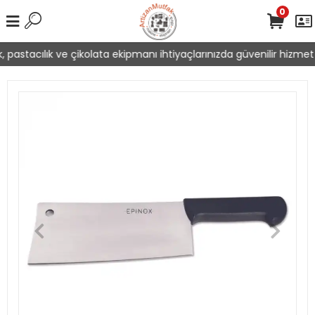
0
 pastacılık ve çikolata ekipmanı ihtiyaçlarınızda güvenilir hizmet 