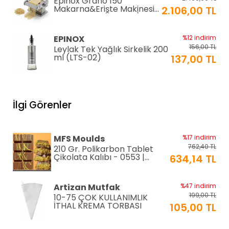
Epinox Grano 150
Makarna&Erişte Makinesi
2.106,00 TL
2mm+4mm (GR-150)
EPINOX
%12 indirim
156,00 TL
Leylak Tek Yağlık Sirkelik 200
ml (LTS-02)
137,00 TL
EPINOX
%12 indirim
1.026,00 TL
Lavabo Süzgeci 34 cm
İlgi Görenler
(QLS-34)
900,00 TL
KARADAĞ METAL
%14 indirim
MFS Moulds
%17 indirim
250,00 TL
Paslanmaz Pasta Altlığı ⌀28
762,40 TL
210 Gr. Polikarbon Tablet
cm
215,00 TL
Çikolata Kalıbı - 0553 |
634,14 TL
Dubai Çikolata Kalıbı
Greyas Moulds
%27 indirim
Artizan Mutfak
%47 indirim
801,02 TL
Polikarbon Special Pralin
199,00 TL
10-75 ÇOK KULLANIMLIK
Çikolata Kalıbı 8-15 gr |
586,46 TL
İTHAL KREMA TORBASI
105,00 TL
Cm-3416