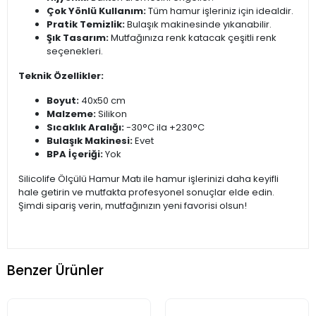
Çok Yönlü Kullanım:
Tüm hamur işleriniz için idealdir.
Pratik Temizlik:
Bulaşık makinesinde yıkanabilir.
Şık Tasarım:
Mutfağınıza renk katacak çeşitli renk
seçenekleri.
Teknik Özellikler:
Boyut:
40x50 cm
Malzeme:
Silikon
Sıcaklık Aralığı:
-30°C ila +230°C
Bulaşık Makinesi:
Evet
BPA İçeriği:
Yok
Silicolife Ölçülü Hamur Matı ile hamur işlerinizi daha keyifli
hale getirin ve mutfakta profesyonel sonuçlar elde edin.
Şimdi sipariş verin, mutfağınızın yeni favorisi olsun!
Benzer Ürünler