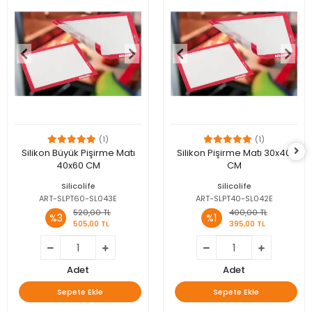
(1)
(1)
Silikon Büyük Pişirme Matı
Silikon Pişirme Matı 30x40
40x60 CM
CM
Silicolife
Silicolife
ART-SLPT60-SL043E
ART-SLPT40-SL042E
520,00 TL
400,00 TL
%3
%1
505,00 TL
395,00 TL
Adet
Adet
Sepete Ekle
Sepete Ekle