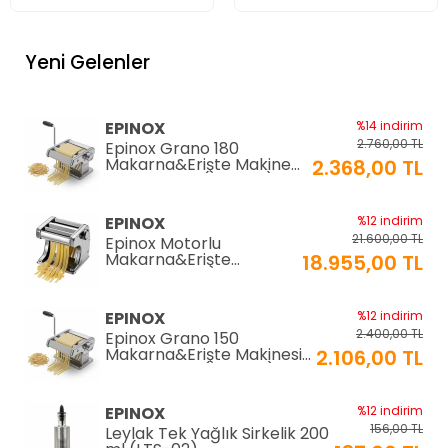
Yeni Gelenler
EPINOX
%14 indirim
2.760,00 TL
Epinox Grano 180
Makarna&Erişte Makinesi
2.368,00 TL
2mm+6mm (GR-180)
EPINOX
%12 indirim
21.600,00 TL
Epinox Motorlu
Makarna&Erişte
18.955,00 TL
Makinesi 2mm+6mm
(EC-180)
EPINOX
%12 indirim
2.400,00 TL
Epinox Grano 150
Makarna&Erişte Makinesi
2.106,00 TL
2mm+4mm (GR-150)
EPINOX
%12 indirim
156,00 TL
Leylak Tek Yağlık Sirkelik 200