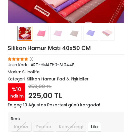
Silikon Hamur Matı 40x50 CM
(1)
Ürün Kodu:
ART-HMAT50-SL044E
Marka:
Silicolife
Kategori:
Silikon Hamur Pad & Pişiriciler
250,00 TL
%10
225,00 TL
indirim
En geç 10 Ağustos Pazartesi günü kargoda!
Renk:
Kırmızı
Pembe
Kahverengi
Lila