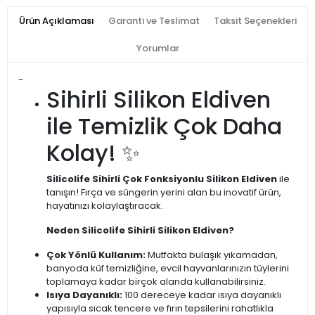
Ürün Açıklaması
Garanti ve Teslimat
Taksit Seçenekleri
Yorumlar
-
Sihirli Silikon Eldiven
ile Temizlik Çok Daha
Kolay! ✨
Silicolife Sihirli Çok Fonksiyonlu Silikon Eldiven
ile
tanışın! Fırça ve süngerin yerini alan bu inovatif ürün,
hayatınızı kolaylaştıracak.
Neden Silicolife Sihirli Silikon Eldiven?
Çok Yönlü Kullanım:
Mutfakta bulaşık yıkamadan,
banyoda küf temizliğine, evcil hayvanlarınızın tüylerini
toplamaya kadar birçok alanda kullanabilirsiniz.
Isıya Dayanıklı:
100 dereceye kadar ısıya dayanıklı
yapısıyla sıcak tencere ve fırın tepsilerini rahatlıkla