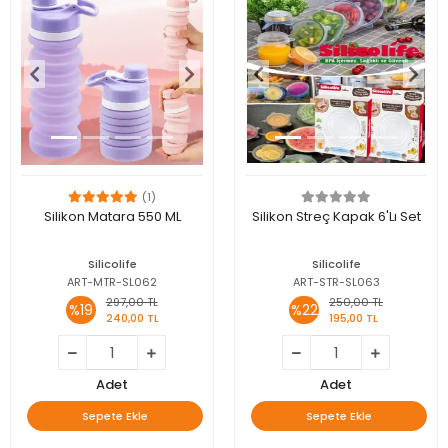
(1)
Silikon Matara 550 ML
Silikon Streç Kapak 6'Lı Set
Silicolife
Silicolife
ART-MTR-SL062
ART-STR-SL063
297,00 TL
250,00 TL
%19
%22
240,00 TL
195,00 TL
Adet
Adet
Sepete Ekle
Sepete Ekle