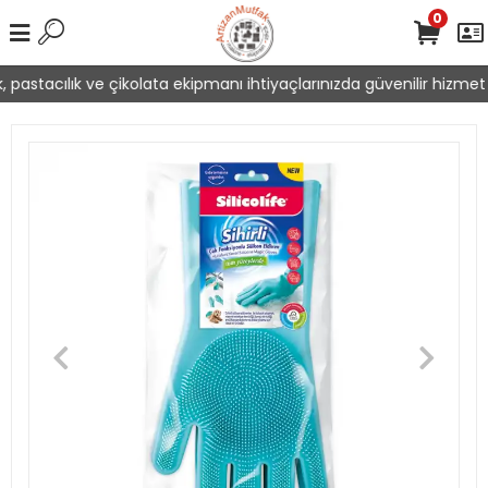
0
 pastacılık ve çikolata ekipmanı ihtiyaçlarınızda güvenilir hizmet 