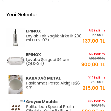
Yeni Gelenler
EPINOX
%12 indirim
156,00 TL
Leylak Tek Yağlık Sirkelik 200
ml (LTS-02)
137,00 TL
EPINOX
%12 indirim
1.026,00 TL
Lavabo Süzgeci 34 cm
(QLS-34)
900,00 TL
KARADAĞ METAL
%14 indirim
250,00 TL
Paslanmaz Pasta Altlığı ⌀28
cm
215,00 TL
Greyas Moulds
%27 indirim
800,73 TL
Polikarbon Special Pralin
Çikolata Kalıbı 8-15 gr |