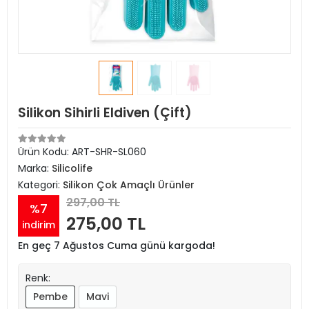
Silikon Sihirli Eldiven (Çift)
Ürün Kodu:
ART-SHR-SL060
Marka:
Silicolife
Kategori:
Silikon Çok Amaçlı Ürünler
297,00 TL
%7
275,00 TL
indirim
En geç 7 Ağustos Cuma günü kargoda!
Renk:
Pembe
Mavi