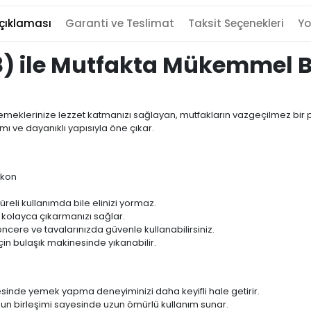
çıklaması
Garanti ve Teslimat
Taksit Seçenekleri
Yo
8) ile Mutfakta Mükemmel 
 yemeklerinize lezzet katmanızı sağlayan, mutfakların vazgeçilmez bir 
ımı ve dayanıklı yapısıyla öne çıkar.
ikon
eli kullanımda bile elinizi yormaz.
ı kolayca çıkarmanızı sağlar.
encere ve tavalarınızda güvenle kullanabilirsiniz.
çin bulaşık makinesinde yıkanabilir.
sinde yemek yapma deneyiminizi daha keyifli hale getirir.
nun birleşimi sayesinde uzun ömürlü kullanım sunar.