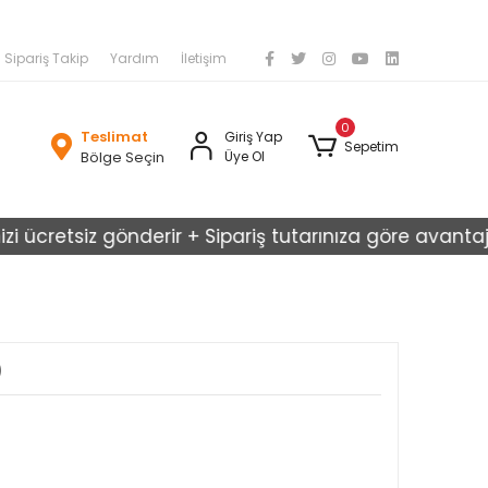
Sipariş Takip
Yardım
İletişim
0
Teslimat
Giriş Yap
Sepetim
Bölge Seçin
Üye Ol
ücretsiz gönderir + Sipariş tutarınıza göre avantajlı ka
)