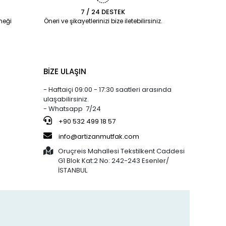
7 / 24 DESTEK
%29 indirim
Silicolife
%3 indirim
neği
Öneri ve şikayetlerinizi bize iletebilirsiniz.
800,73 TL
520,00 TL
Silikon Büyük
571,95 TL
505,00 TL
e
Pişirme Matı
a
40x60 CM
%5 indirim
Arsiva
%9 indirim
BİZE ULAŞIN
95,00 TL
22,00 TL
Hamur Kazıyıcı -
90,00 TL
20,00 TL
1045
- Haftaiçi 09:00 - 17:30 saatleri arasında
ulaşabilirsiniz.
- Whatsapp 7/24
%27 indirim
Bens
%16 indirim
800,73 TL
250,00 TL
JÖLE (30x20)
+90 532 499 18 57
586,25 TL
210,00 TL
KAHVERENGİ
info@artizanmutfak.com
KAPSÜL 1.000'Lİ
Oruçreis Mahallesi Tekstilkent Caddesi
G1 Blok Kat:2 No: 242-243 Esenler/
%37 indirim
Artizan Mutfak
%61 indirim
İSTANBUL
762,12 TL
190,00 TL
5-50 ÇOK
476,63 TL
75,00 TL
KULLANIMLIK
a
İTHAL KREMA
TORBASI
%3 indirim
Silicolife
%1 indirim
300,00 TL
400,00 TL
Silikon Pişirme