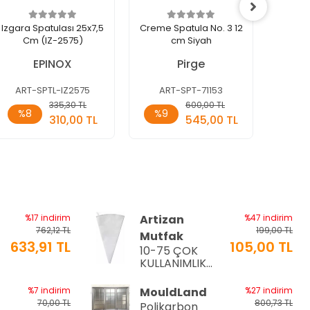
Izgara Spatulası 25x7,5
Creme Spatula No. 3 12
Prof
Cm (IZ-2575)
cm Siyah
Spatul
EPINOX
Pirge
EPİ
ART-SPTL-IZ2575
ART-SPT-71153
ART
Sepete
Sepete
335,30 TL
600,00 TL
%8
%9
%8
Ekle
Ekle
310,00 TL
545,00 TL
Adet
Adet
Ade
%17 indirim
Artizan
%47 indirim
762,12 TL
199,00 TL
Mutfak
633,91 TL
105,00 TL
10-75 ÇOK
a
KULLANIMLIK
İTHAL KREMA
TORBASI
%7 indirim
MouldLand
%27 indirim
70,00 TL
800,73 TL
Polikarbon