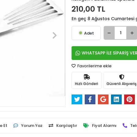
210,00 TL
En geç 8 Ağustos Cumartesi
Adet
WHATSAPP İLE SİPARİŞ VE
Favorilerime ekle
Hızlı Gönderi
Güvenli Alışveriş
e Et
Yorum Yaz
Karşılaştır
Fiyat Alarmı
Tel