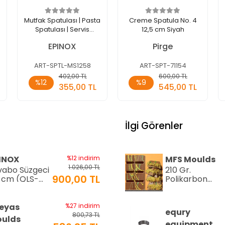
Mutfak Spatulası | Pasta
Creme Spatula No. 4
Spatulası | Servis
12,5 cm Siyah
Spatulası | Çelik Spatula
EPINOX
Pirge
No:2 (MS-1258)
ART-SPTL-MS1258
ART-SPT-71154
Sepete
Sepete
402,00 TL
600,00 TL
%12
%9
Ekle
Ekle
355,00 TL
545,00 TL
Adet
Adet
İlgi Görenler
INOX
%12 indirim
MFS Moulds
1.026,00 TL
vabo Süzgeci
210 Gr.
900,00 TL
 cm (QLS-
Polikarbon
)
Tablet Çikolat
Kalıbı - 0553 |
Dubai Çikolata
eyas
%27 indirim
equry
Kalıbı
800,73 TL
ulds
equipment