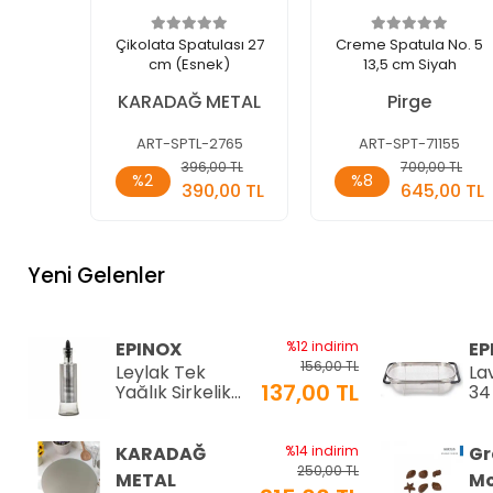
Çikolata Spatulası 27
Creme Spatula No. 5
cm (Esnek)
13,5 cm Siyah
KARADAĞ METAL
Pirge
ART-SPTL-2765
ART-SPT-71155
Sepete
Sepete
396,00 TL
700,00 TL
%2
%8
Ekle
Ekle
390,00 TL
645,00 TL
Adet
Adet
Yeni Gelenler
EPINOX
%12 indirim
EP
156,00 TL
Leylak Tek
La
137,00 TL
Yağlık Sirkelik
34
200 ml (LTS-02)
34
KARADAĞ
%14 indirim
Gr
250,00 TL
METAL
Mo