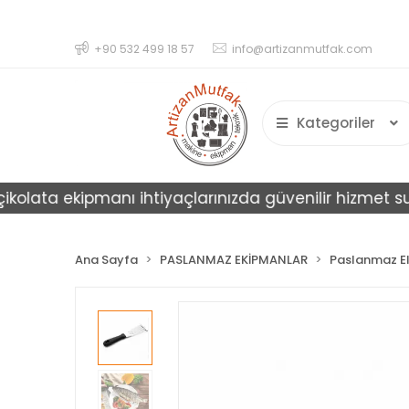
+90 532 499 18 57
info@artizanmutfak.com
Kategoriler
olata ekipmanı ihtiyaçlarınızda güvenilir hizmet sunar
Ana Sayfa
PASLANMAZ EKİPMANLAR
Paslanmaz El 