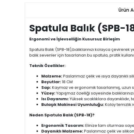
Ürün A
Spatula Balık (SPB-1
Ergonomi ve İşlevselliğin Kusursuz Birleşim
Spatula Balık (SPB-18),balıklarınızı kolayca çevirerek
balık sevenler için tasarlanan bu spatula, pratik kullan
Teknik Özellikler:
Malzeme:
Paslanmaz çelik ve ısıya dayanıklı sil
Boyutlar:
18 CM
Sap:
Kaymaz ve ergonomik tasarlanmış, uzun sür
Yüzey:
Yapışmaz özelliği sayesinde balıklarınız
Isı Dayanımı:
Yüksek sıcaklıklara dayanıklıdır, t
Bulaşık Makinesi Uyumluluğu:
Kolay temizlik i
Neden Spatula Balık (SPB-18)?
Ergonomik Tasarım:
Elinize tam oturması saye
Dayanıklı Malzeme:
Paslanmaz çelik ve siliko