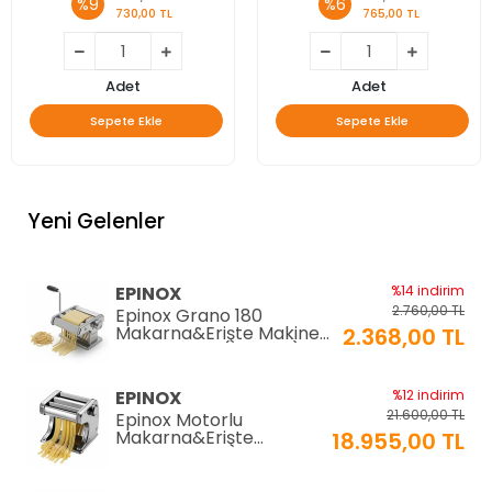
%9
%6
730,00 TL
765,00 TL
Adet
Adet
Sepete Ekle
Sepete Ekle
Yeni Gelenler
EPINOX
%14 indirim
2.760,00 TL
Epinox Grano 180
Makarna&Erişte Makinesi
2.368,00 TL
2mm+6mm (GR-180)
EPINOX
%12 indirim
21.600,00 TL
Epinox Motorlu
Makarna&Erişte
18.955,00 TL
Makinesi 2mm+6mm
(EC-180)