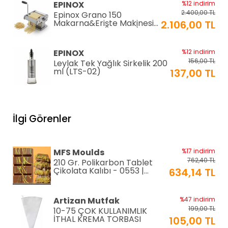
EPINOX
%12 indirim
2.400,00 TL
Epinox Grano 150
Makarna&Erişte Makinesi
2.106,00 TL
2mm+4mm (GR-150)
EPINOX
%12 indirim
156,00 TL
Leylak Tek Yağlık Sirkelik 200
ml (LTS-02)
137,00 TL
EPINOX
%12 indirim
1.026,00 TL
Lavabo Süzgeci 34 cm
İlgi Görenler
(QLS-34)
900,00 TL
KARADAĞ METAL
%14 indirim
MFS Moulds
%17 indirim
250,00 TL
Paslanmaz Pasta Altlığı ⌀28
762,40 TL
210 Gr. Polikarbon Tablet
cm
215,00 TL
Çikolata Kalıbı - 0553 |
634,14 TL
Dubai Çikolata Kalıbı
Greyas Moulds
%27 indirim
Artizan Mutfak
%47 indirim
801,02 TL
Polikarbon Special Pralin
199,00 TL
10-75 ÇOK KULLANIMLIK
Çikolata Kalıbı 8-15 gr |
586,46 TL
İTHAL KREMA TORBASI
105,00 TL
Cm-3416