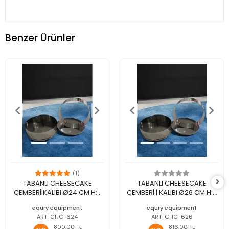
Benzer Ürünler
(1)
TABANLI CHEESECAKE
TABANLI CHEESECAKE
ÇEMBERİ|KALIBI Ø24 CM H:6
ÇEMBERİ | KALIBI Ø26 CM H:6
CM- PASLANMAZ ÇELİK
CM- PASLANMAZ ÇELİK
equry equipment
equry equipment
KAZIYICI HEDİYE
KAZIYICI HEDİYE
ART-CHC-624
ART-CHC-626
800,00 TL
816,00 TL