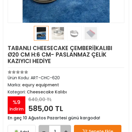
TABANLI CHEESECAKE ÇEMBERİ|KALIBI
Ø20 CM H:6 CM- PASLANMAZ ÇELİK
KAZIYICI HEDİYE
Ürün Kodu:
ART-CHC-620
Marka:
equry equipment
Kategori:
Cheesecake Kalıbı
640,00 TL
%9
585,00 TL
indirim
En geç 10 Ağustos Pazartesi günü kargoda!
Sepete Ekle
Adet