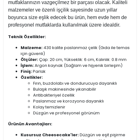
mutfaklarınızın vazgeçilmez bir parçası olacak. Kaliteli
malzemeler ve özenli işçilik sayesinde uzun yıllar
boyunca size eşlik edecek bu ürün, hem evde hem de
profesyonel mutfaklarda kullanılmak üzere idealdir.
Teknik Özellikler:
Malzeme:
430 kalite paslanmaz çelik (Gıda ile temas
için güvenli)
Ölçüler:
Çap: 20 cm, Yükseklik: 6 cm, Kalınlık: 0.8 mm
İşlem:
Argon kaynak (Sağlam ve hijyenik birleşim)
Finiş:
Parlak
Özellikler:
Fırın, buzdolabı ve dondurucuya dayanıklı
Bulaşık makinesinde yıkanabilir
Antibakteriyel özellik
Paslanmaz ve korozyona dayanıklı
Kolay temizlenir
Düzgün ve profesyonel görünüm
Ürünün Avantajları:
Kusursuz Cheesecake'ler:
Düzgün ve eşit pişirme