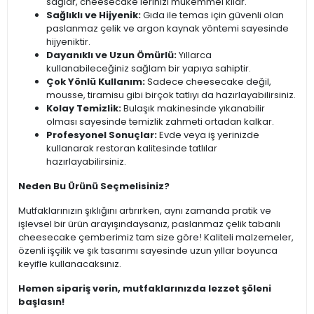
sağlar, cheesecake'lerinizi mükemmel kılar.
Sağlıklı ve Hijyenik:
Gıda ile temas için güvenli olan
paslanmaz çelik ve argon kaynak yöntemi sayesinde
hijyeniktir.
Dayanıklı ve Uzun Ömürlü:
Yıllarca
kullanabileceğiniz sağlam bir yapıya sahiptir.
Çok Yönlü Kullanım:
Sadece cheesecake değil,
mousse, tiramisu gibi birçok tatlıyı da hazırlayabilirsiniz.
Kolay Temizlik:
Bulaşık makinesinde yıkanabilir
olması sayesinde temizlik zahmeti ortadan kalkar.
Profesyonel Sonuçlar:
Evde veya iş yerinizde
kullanarak restoran kalitesinde tatlılar
hazırlayabilirsiniz.
Neden Bu Ürünü Seçmelisiniz?
Mutfaklarınızın şıklığını artırırken, aynı zamanda pratik ve
işlevsel bir ürün arayışındaysanız, paslanmaz çelik tabanlı
cheesecake çemberimiz tam size göre! Kaliteli malzemeler,
özenli işçilik ve şık tasarımı sayesinde uzun yıllar boyunca
keyifle kullanacaksınız.
Hemen sipariş verin, mutfaklarınızda lezzet şöleni
başlasın!