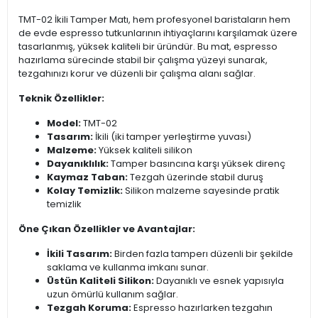
TMT-02 İkili Tamper Matı, hem profesyonel baristaların hem
de evde espresso tutkunlarının ihtiyaçlarını karşılamak üzere
tasarlanmış, yüksek kaliteli bir üründür. Bu mat, espresso
hazırlama sürecinde stabil bir çalışma yüzeyi sunarak,
tezgahınızı korur ve düzenli bir çalışma alanı sağlar.
Teknik Özellikler:
Model:
TMT-02
Tasarım:
İkili (iki tamper yerleştirme yuvası)
Malzeme:
Yüksek kaliteli silikon
Dayanıklılık:
Tamper basıncına karşı yüksek direnç
Kaymaz Taban:
Tezgah üzerinde stabil duruş
Kolay Temizlik:
Silikon malzeme sayesinde pratik
temizlik
Öne Çıkan Özellikler ve Avantajlar:
İkili Tasarım:
Birden fazla tamperı düzenli bir şekilde
saklama ve kullanma imkanı sunar.
Üstün Kaliteli Silikon:
Dayanıklı ve esnek yapısıyla
uzun ömürlü kullanım sağlar.
Tezgah Koruma:
Espresso hazırlarken tezgahın