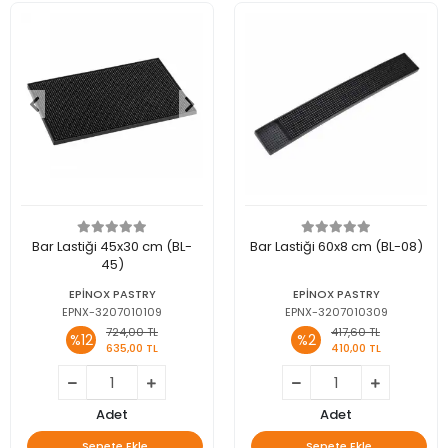
Bar Lastiği 45x30 cm (BL-
Bar Lastiği 60x8 cm (BL-08)
45)
EPİNOX PASTRY
EPİNOX PASTRY
EPNX-3207010109
EPNX-3207010309
724,00 TL
417,60 TL
%12
%2
635,00 TL
410,00 TL
Adet
Adet
Sepete Ekle
Sepete Ekle