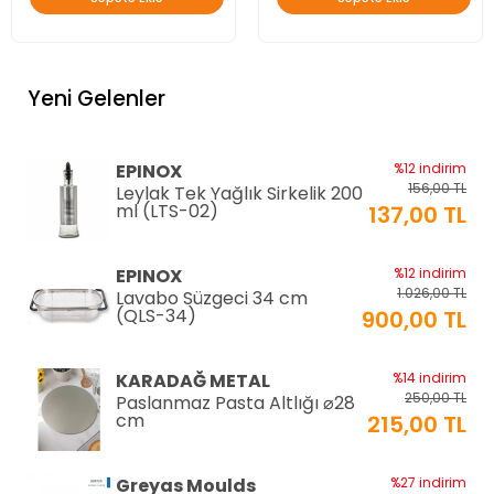
Yeni Gelenler
EPINOX
%12 indirim
156,00 TL
Leylak Tek Yağlık Sirkelik 200
ml (LTS-02)
137,00 TL
EPINOX
%12 indirim
1.026,00 TL
Lavabo Süzgeci 34 cm
(QLS-34)
900,00 TL
KARADAĞ METAL
%14 indirim
250,00 TL
Paslanmaz Pasta Altlığı ⌀28
cm
215,00 TL
Greyas Moulds
%27 indirim