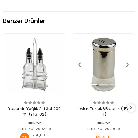
Benzer Ürünler
Yasemin Yağlık 2'Li Set 200
Leylak Tuzluk&Biberlik (LEY-
ml (YYS-02)
T1)
EPINOX
EPINOX
EPNX-4002002109
EPNX-4002020019
260,00 TL
%8
145,00 TL