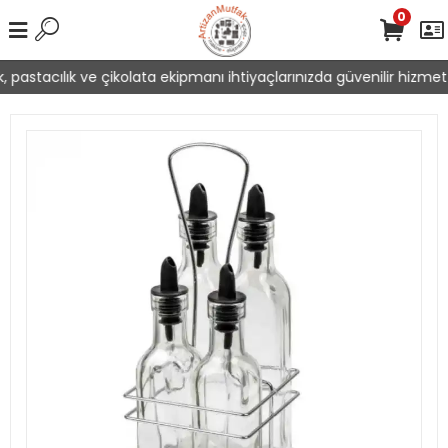
0
 pastacılık ve çikolata ekipmanı ihtiyaçlarınızda güvenilir hizmet 