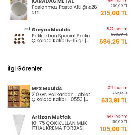
KARADAĞ METAL
%14 indirim
250,00 TL
Paslanmaz Pasta Altlığı ⌀28
cm
215,00 TL
Greyas Moulds
%27 indirim
800,73 TL
Polikarbon Special Pralin
Çikolata Kalıbı 8-15 gr |
586,25 TL
Cm-3416
equry equipment
%33 indirim
1.306,80 TL
Mayonez Kabı 0,7 mm Ø28
İlgi Görenler
H:15 cm 7 LT
870,00 TL
EPİNOX PASTRY
%2 indirim
MFS Moulds
%17 indirim
192,00 TL
Silikon Çırpıcı 25 cm (SSC-
762,12 TL
210 Gr. Polikarbon Tablet
25)
188,00 TL
Çikolata Kalıbı - 0553 |
633,91 TL
Dubai Çikolata Kalıbı
EPINOX
%12 indirim
Artizan Mutfak
%47 indirim
118,80 TL
Amerikan Servis Pvc
199,00 TL
10-75 ÇOK KULLANIMLIK
30x45cm (AS-10H)
105,00 TL
İTHAL KREMA TORBASI
105,00 TL