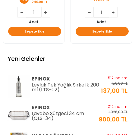
240,00 TL
Adet
Adet
Sepete Ekle
Sepete Ekle
Yeni Gelenler
EPINOX
%12 indirim
156,00 TL
Leylak Tek Yağlık Sirkelik 200
ml (LTS-02)
137,00 TL
EPINOX
%12 indirim
1.026,00 TL
Lavabo Süzgeci 34 cm
(QLS-34)
900,00 TL