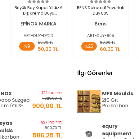
Büyük Boy Kapalı Yıldız 6
BENS Dekoratif Yuvarlak
Diş Krema Duyu
Duy 805
25x13x44 Mm (DY-2D)
EPİNOX MARKA
Bens
ART-DUY-DY2D
ART-DUY-805
Sepete
Sepete
55,00 TL
80,00 TL
%9
%25
Ekle
Ekle
50,00 TL
60,00 TL
Adet
Adet
İlgi Görenler
INOX
%12 indirim
MFS Moulds
1.026,00 TL
vabo Süzgeci
210 Gr.
900,00 TL
 cm (QLS-
Polikarbon
)
Tablet Çikolat
Kalıbı - 0553 |
Dubai Çikolata
eyas
%27 indirim
equry
Kalıbı
800,73 TL
ulds
equipment
586,25 TL
likarbon