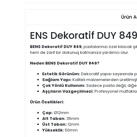
Ürün A
ENS Dekoratif DUY 849: 
BENS Dekoratif DUY 849
, pastalarınızı özel kılacak
hem de zarif bir dokunuş katmanıza yardımcı olur.
Neden BENS Dekoratif DUY 849?
Estetik Görünüm:
Dekoratif yapısı sayesinde p
Sağlam Yapı:
Kaliteli malzemelerden üretilmişt
Çok Yönlü Kullanım:
Sadece pasta değil, diğer t
Aşçıların Vazgeçilmezi:
Profesyonel mutfaklard
Ürün Özellikleri:
Çap:
Ø12mm
Alt Taban:
35mm
Üst Taban:
12mm
Yükseklik:
50mm