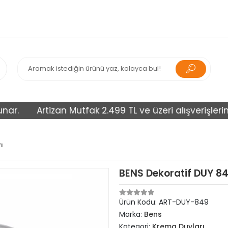
Artizan Mutfak 2.499 TL ve üzeri alışverişlerinizi ü
ı
BENS Dekoratif DUY 
Ürün Kodu:
ART-DUY-849
Marka:
Bens
Kategori:
Krema Duyları