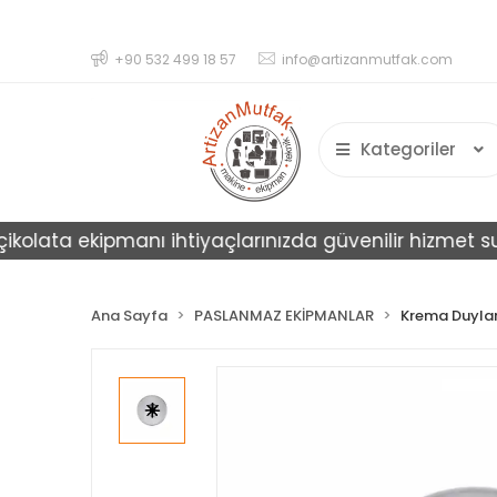
+90 532 499 18 57
info@artizanmutfak.com
Kategoriler
lata ekipmanı ihtiyaçlarınızda güvenilir hizmet sunar.
Ana Sayfa
PASLANMAZ EKİPMANLAR
Krema Duylar