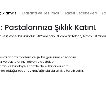
çıklaması
Garanti ve Teslimat
Taksit Seçenekleri
Yo
Pastalarınıza Şıklık Katın!
 şık ve işlevsel bir üründür. Ø12mm çapı, 35mm alt taban, 12mm üst tab
astalarınıza modern ve şık bir görünüm kazandırır.
ir ve pastalarınızı güvenle destekler.
atlı ve kurabiyelerinizde de kullanabilirsiniz.
a olduğu kadar ev mutfağında da sıklıkla tercih edilir.