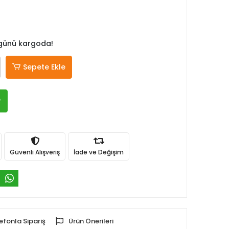
 günü kargoda!
Sepete Ekle
R
Güvenli Alışveriş
İade ve Değişim
efonla Sipariş
Ürün Önerileri