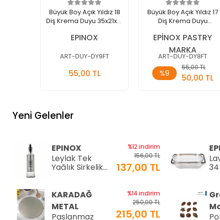
Büyük Boy Açık Yıldız 18
Büyük Boy Açık Yıldız 17
Diş Krema Duyu 35x21x51
Diş Krema Duyu
Mm (DY-9FT)
35x19x50 Mm (DY-8FT)
EPINOX
EPİNOX PASTRY
MARKA
ART-DUY-DY9FT
ART-DUY-DY8FT
Sepete
Sepete
55,00 TL
55,00 TL
%9
Ekle
Ekle
50,00 TL
Adet
Adet
Yeni Gelenler
EPINOX
%12 indirim
EP
156,00 TL
Leylak Tek
La
137,00 TL
Yağlık Sirkelik
34
200 ml (LTS-02)
34
KARADAĞ
%14 indirim
Gr
250,00 TL
METAL
Mo
215,00 TL
Paslanmaz
Po