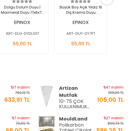
Dolgu Dolum Duyu |
Büyük Boy Açık Yıldız 16
Büyük B
Marmelat Duyu 17x6x77
Diş Krema Duyu
Diş
Mm (DY-DLG17)
35x18x52 Mm (DY-7FT)
30x14x
EPINOX
EPINOX
EPİ
ART-DLG-DYDLG17
ART-DUY-DY7FT
AR
Sepete
Sepete
55,00 TL
55,00 TL
%
Ekle
Ekle
Adet
Adet
Ade
%17 indirim
Artizan
%47 indirim
762,12 TL
199,00 TL
Mutfak
633,91 TL
105,00 TL
10-75 ÇOK
a
KULLANIMLIK
İTHAL KREMA
TORBASI
%7 indirim
MouldLand
%27 indirim
70,00 TL
800,73 TL
Polikarbon
65,00 TL
586,25 TL
Tablet Çikolata