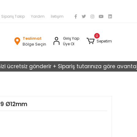
Sipariş Takip
Yardım
İletişim
0
Teslimat
Giriş Yap
Sepetim
Bölge Seçin
Üye Ol
cretsiz gönderir + Sipariş tutarınıza göre avantajlı kar
849 Ø12mm