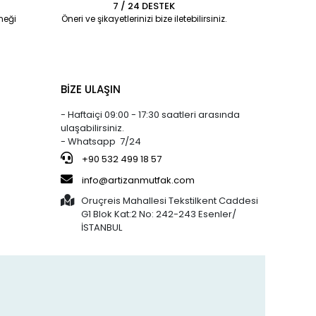
7 / 24 DESTEK
%29 indirim
Silicolife
%3 indirim
neği
Öneri ve şikayetlerinizi bize iletebilirsiniz.
800,73 TL
520,00 TL
Silikon Büyük
571,95 TL
505,00 TL
e
Pişirme Matı
a
40x60 CM
%5 indirim
Arsiva
%9 indirim
BİZE ULAŞIN
95,00 TL
22,00 TL
Hamur Kazıyıcı -
90,00 TL
20,00 TL
1045
- Haftaiçi 09:00 - 17:30 saatleri arasında
ulaşabilirsiniz.
- Whatsapp 7/24
%27 indirim
Bens
%16 indirim
800,73 TL
250,00 TL
JÖLE (30x20)
+90 532 499 18 57
586,25 TL
210,00 TL
KAHVERENGİ
info@artizanmutfak.com
KAPSÜL 1.000'Lİ
Oruçreis Mahallesi Tekstilkent Caddesi
G1 Blok Kat:2 No: 242-243 Esenler/
%37 indirim
Artizan Mutfak
%61 indirim
İSTANBUL
762,12 TL
190,00 TL
5-50 ÇOK
476,63 TL
75,00 TL
KULLANIMLIK
a
İTHAL KREMA
TORBASI
%3 indirim
Silicolife
%1 indirim
300,00 TL
400,00 TL
Silikon Pişirme
290,00 TL
395,00 TL
f
Matı 30x40 CM