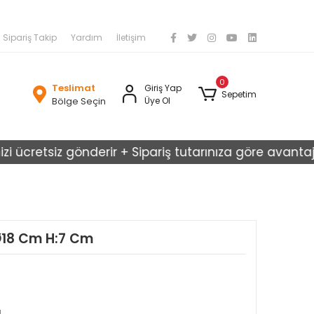
Sipariş Takip
Yardım
İletişim
0
Teslimat
Giriş Yap
Sepetim
Bölge Seçin
Üye Ol
retsiz gönderir + Sipariş tutarınıza göre avantajlı karg
Ø18 Cm H:7 Cm
ı