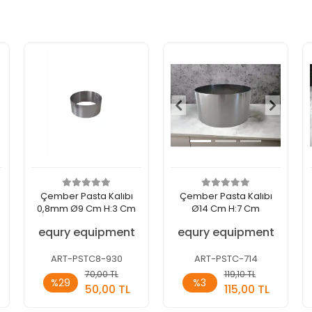
Çember Pasta Kalıbı
Çember Pasta Kalıbı
0,8mm Ø9 Cm H:3 Cm
Ø14 Cm H:7 Cm
equry equipment
equry equipment
ART-PSTC8-930
ART-PSTC-714
Sepete
Sepete
70,00 TL
119,10 TL
%29
%3
Ekle
Ekle
50,00 TL
115,00 TL
Adet
Adet