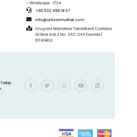
- Whatsapp 7/24
%27 indirim
Bens
%16 indirim
801,02 TL
250,00 TL
JÖLE (30x20)
+90 532 499 18 57
586,46 TL
210,00 TL
KAHVERENGİ
info@artizanmutfak.com
KAPSÜL 1.000'Lİ
Oruçreis Mahallesi Tekstilkent Caddesi
G1 Blok Kat:2 No: 242-243 Esenler/
%37 indirim
Artizan Mutfak
%61 indirim
İSTANBUL
762,40 TL
190,00 TL
5-50 ÇOK
476,80 TL
75,00 TL
KULLANIMLIK
İTHAL KREMA
TORBASI
%3 indirim
Silicolife
%1 indirim
300,00 TL
400,00 TL
Silikon Pişirme
290,00 TL
395,00 TL
f
Matı 30x40 CM
i Takip
2
n
%6 indirim
Bens
%16 indirim
73,00 TL
250,00 TL
0 NO (32x12)
68,40 TL
210,00 TL
KAHVERENGİ
KAPSÜL 1.250'Lİ
:7
%9 indirim
İMPLAST
%31 indirim
800,00 TL
762,40 TL
100 Gr.