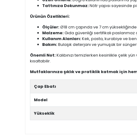
Tattınıza Dokunmaz:
Nötr yapısı sayesinde piş
Ürünün Özellikleri:
Ölçüler:
Ø18 cm çapında ve 7 cm yüksekliğinded
Malzeme:
Gıda güvenliği sertifikalı paslanmaz ç
Kullanım Alanları:
Kek, pasta, kurabiye ve benze
Bakım:
Bulaşık deterjanı ve yumuşak bir süngerl
Önemli Not:
Kalıbınızı temizlerken kesinlikle çelik yü
kısaltabilir.
Mutfaklarınıza şıklık ve pratiklik katmak için hem
Çap Ebatı
Model
Yükseklik