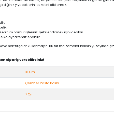
irdiğiniz yiyeceklerin lezzetini etkilemez.
ir.
elik.
ri tüm hamur işlerinizi şekillendirmek için idealdir.
e kolayca temizlenebilir.
n veya sert fırçalar kullanmayın. Bu tür malzemeler kalıbın yüzeyinde çi
en sipariş verebilirsiniz!
18 Cm
Çember Pasta Kalıbı
7 Cm