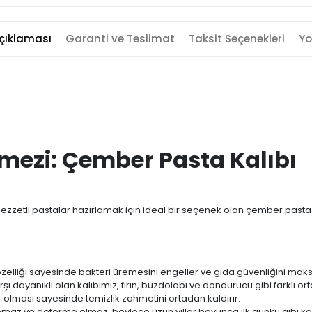
çıklaması
Garanti ve Teslimat
Taksit Seçenekleri
Yo
mezi: Çember Pasta Kalıbı
ezzetli pastalar hazırlamak için ideal bir seçenek olan çember pasta 
özelliği sayesinde bakteri üremesini engeller ve gıda güvenliğini mak
rşı dayanıklı olan kalıbımız, fırın, buzdolabı ve dondurucu gibi farklı or
 olması sayesinde temizlik zahmetini ortadan kaldırır.
z ve deforme olmaz, böylece uzun yıllar boyunca ilk günkü gibi kal