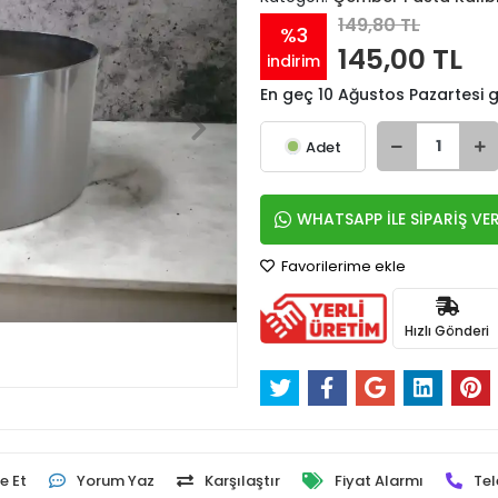
149,80 TL
%3
145,00 TL
indirim
En geç 10 Ağustos Pazartesi
Adet
WHATSAPP İLE SİPARİŞ VE
Favorilerime ekle
Hızlı Gönderi
e Et
Yorum Yaz
Karşılaştır
Fiyat Alarmı
Tel