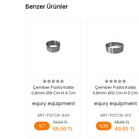
Benzer Ürünler
Çember Pasta Kalıbı
Çember Pasta Kalıbı
0,8mm Ø9 Cm H:4 Cm
0,8mm Ø10 Cm H:3 Cm
equry equipment
equry equipment
ART-PSTC8-940
ART-PSTC8-103
Sepete
Sepete
70,00 TL
65,30 TL
%7
%39
Ekle
Ekle
65,00 TL
40,00 TL
Adet
Adet