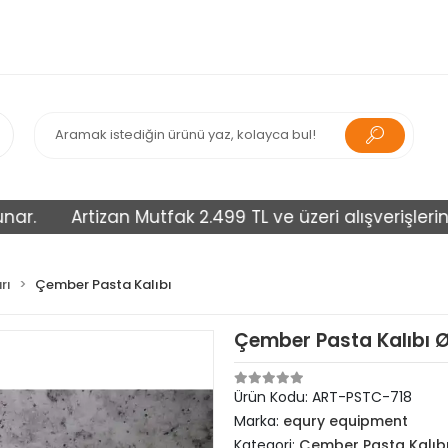
Artizan Mutfak 2.499 TL ve üzeri alışverişlerinizi üc
rı
Çember Pasta Kalıbı
Çember Pasta Kalıbı 
Ürün Kodu:
ART-PSTC-718
Marka:
equry equipment
Kategori:
Çember Pasta Kalıb