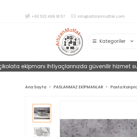
+90 532 499 18 57
info@artizanmutfak.com
Kategoriler
ata ekipmanı ihtiyaçlarınızda güvenilir hizmet sunar.
Ana Sayfa
PASLANMAZ EKİPMANLAR
Pasta Kalıpla