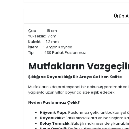
Ürün A
Çap : 18 cm
Yükseklik: 7 cm
Kalınlık : 1.2 mm
İşlem : Argon Kaynak
Tip : 430 Parlak Paslanmaz
Mutfakların Vazgeçil
Şıklığı ve Dayanıklılığı Bir Araya Getiren Kalite
Mutfaklarınızda profesyonel bir dokunuş yaratmak ve l
yapısıyla uzun yıllar boyunca size eşlik edecek.
Neden Paslanmaz Çelik?
Hijyenik Yapı:
Paslanmaz çelik, antibakteriyel 
Dayanıklılık:
Farklı sıcaklıklara ve basınçlara ka
Kolay Temizlik:
Bulaşık makinesinde yıkanabilir
Uzun Ömürlü:
Doğru kullanımda paslanma yapma