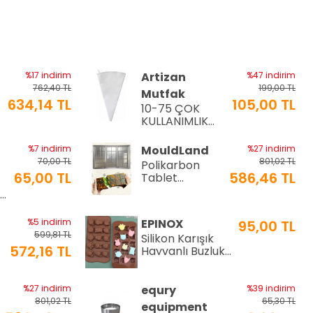
%17 indirim
Artizan
%47 indirim
762,40 TL
199,00 TL
Mutfak
634,14 TL
105,00 TL
10-75 ÇOK
a
KULLANIMLIK
İTHAL KREMA
TORBASI
%7 indirim
MouldLand
%27 indirim
70,00 TL
801,02 TL
Polikarbon
65,00 TL
586,46 TL
Tablet
Çikolata Kalıbı
Ø9
| Dubai
Çikolata Kalıbı
%5 indirim
EPINOX
95,00 TL
200 gr | ML-
599,81 TL
Silikon Karışık
1044
572,16 TL
Hayvanlı Buzluk
ve Çikolata
Kalıbı (SCK-21)
%27 indirim
equry
%39 indirim
801,02 TL
65,30 TL
equipment