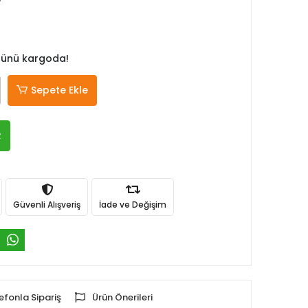
 günü kargoda!
Sepete Ekle
R
Güvenli Alışveriş
İade ve Değişim
efonla Sipariş
Ürün Önerileri