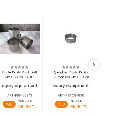
Parfe Pasta Kalıbı Ø8
Çember Pasta Kalıbı
Çembe
Cm H:7 Cm 3 ADET
0,8mm Ø8 Cm H:3 Cm
Ø17,
PAS
equry equipment
equry equipment
equr
KAZ
ART-PRF-708/3
ART-PSTC8-830
AR
Sepete
Sepete
260,00 TL
70,00 TL
%19
%50
%9
Ekle
Ekle
210,00 TL
35,00 TL
Adet
Adet
Ade