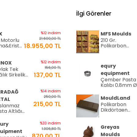
İlgi Görenler
X
%12 indirim
MFS Moulds
21.600,00 TL
 Motorlu
210 Gr.
18.955,00 TL
na&Erişte
Polikarbon
si
Tablet Çikolat
+6mm
Kalıbı - 0553 |
0)
Dubai Çikolata
INOX
%12 indirim
equry
Kalıbı
156,00 TL
ylak Tek
equipment
137,00 TL
lık Sirkelik
Çember Pasta
0 ml (LTS-02)
Kalıbı 0,8mm 
Cm H:4 Cm
ARADAĞ
%14 indirim
250,00 TL
MouldLand
TAL
215,00 TL
Polikarbon
slanmaz
Dikdörtgen
ta Altlığı
Çikolata Kalıbı
8 cm
100.gr -1934 |
ury
%33 indirim
Dubai Çikolata
Greyas
1.306,80 TL
uipment
Kalıbı
Moulds
870,00 TL