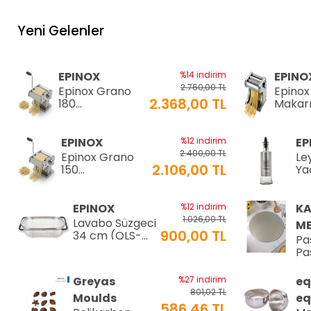
Yeni Gelenler
EPINOX
%14 indirim
EPINO
2.760,00 TL
Epinox Grano
Epinox
2.368,00 TL
180
Makar
Makarna&Erişte
Makine
Makinesi
2mm
2mm+6mm
(EC-18
EPINOX
%12 indirim
EP
(GR-180)
2.400,00 TL
Epinox Grano
Le
2.106,00 TL
150
Yağ
Makarna&Erişte
20
Makinesi
2mm+4mm
EPINOX
%12 indirim
K
(GR-150)
1.026,00 TL
Lavabo Süzgeci
ME
900,00 TL
34 cm (QLS-
Pa
34)
Pas
⌀2
Greyas
%27 indirim
eq
801,02 TL
Moulds
eq
586,46 TL