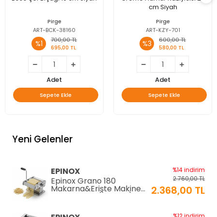
cm Siyah
Pirge
Pirge
ART-BCK-38160
ART-KZY-701
700,00 TL
600,00 TL
%1
%3
695,00 TL
580,00 TL
Adet
Adet
Sepete Ekle
Sepete Ekle
Yeni Gelenler
EPINOX
%14 indirim
2.760,00 TL
Epinox Grano 180
Makarna&Erişte Makinesi
2.368,00 TL
2mm+6mm (GR-180)
%12 indirim