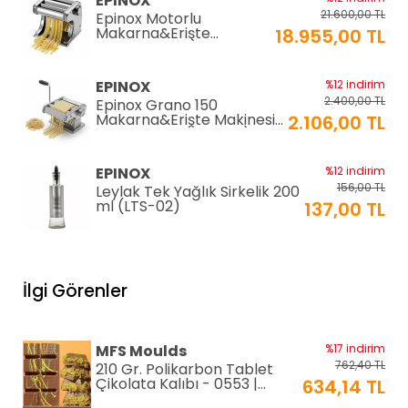
EPINOX
21.600,00 TL
Epinox Motorlu
Makarna&Erişte
18.955,00 TL
Makinesi 2mm+6mm
(EC-180)
EPINOX
%12 indirim
2.400,00 TL
Epinox Grano 150
Makarna&Erişte Makinesi
2.106,00 TL
2mm+4mm (GR-150)
EPINOX
%12 indirim
156,00 TL
Leylak Tek Yağlık Sirkelik 200
ml (LTS-02)
137,00 TL
EPINOX
%12 indirim
1.026,00 TL
Lavabo Süzgeci 34 cm
İlgi Görenler
(QLS-34)
900,00 TL
KARADAĞ METAL
%14 indirim
MFS Moulds
%17 indirim
250,00 TL
Paslanmaz Pasta Altlığı ⌀28
762,40 TL
210 Gr. Polikarbon Tablet
cm
215,00 TL
Çikolata Kalıbı - 0553 |
634,14 TL
Dubai Çikolata Kalıbı