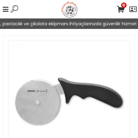
0
pastacılık ve çikolata ekipmanı ihtiyaçlarınızda güvenilir hizmet 