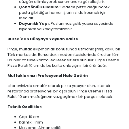
düzgün dilimleyerek sunumunuzu güzelleştirir.
Çok Yönlü Kullanım:
Sadece pizza değil, börek,
pasta gibi diğer hamur işlerinizi de kesmek için
idealdir.
Dayanıklı Yapı:
Paslanmaz çelik yapısı sayesinde
hijyeniktir ve kolay temizlenir.
Bursa'dan Dünyaya Yayılan Kalite
Pirge, mutfak ekipmanları konusunda uzmanlaşmış, köklü bir
Türk markasıdır. Bursa'daki modern tesislerinde üretilen tüm
ürünler, titizlikle kontrol edilerek sizlere sunulur. Pirge Creme
Pizza Ruleti 10 cm de bu kalite anlayışının bir ürünüdür.
Mutfaklarınızı Profesyonel Hale Getirin
İster evinizde amatör olarak pizza yapıyor olun, ister bir
restoranda profesyonel bir aşçı olun, Pirge Creme Pizza
Ruleti 10 cm mutfağınızın vazgeçilmez bir parçası olacak.
Teknik Özellikler:
Çap: 10 cm
Kalınlık: 1 mm
Malzeme: Alman çeliği