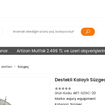
Artizan Mutfak 2.499 TL ve üzeri alışverişlerinizi ü
aletleri
Süzgeç
Destekli Kalaylı Süzg
Ürün Kodu:
ART-SZGC-20
Marka:
equry equipment
Kategori:
Süzgeç