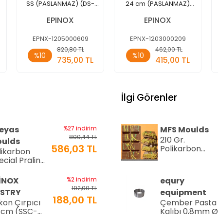
SS (PASLANMAZ) (DS-
24 cm (PASLANMAZ)
30)
(MS-24)
EPINOX
EPINOX
EPNX-1205000609
EPNX-1203000209
Sepete
Sepete
820,80 TL
462,00 TL
%10
%10
Ekle
Ekle
735,00 TL
415,00 TL
Adet
Adet
İlgi Görenler
eyas
%27 indirim
MFS Moulds
800,44 TL
210 Gr.
ulds
586,03 TL
Polikarbon
likarbon
Tablet Çikolat
ecial Pralin
Kalıbı - 0553 |
kolata Kalıbı
Dubai Çikolata
15 gr | Cm-
İNOX
%2 indirim
equry
Kalıbı
16
192,00 TL
STRY
equipment
188,00 TL
ikon Çırpıcı
Çember Pasta
 cm (SSC-
Kalıbı 0,8mm 