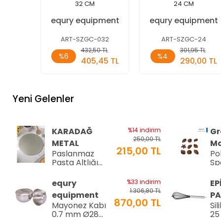
32 CM
24 CM
equry equipment
equry equipment
ART-SZGC-032
ART-SZGC-24
Sepete
Sepete
432,50 TL
301,95 TL
%6
%4
Ekle
Ekle
405,45 TL
290,00 TL
Adet
Adet
Yeni Gelenler
KARADAĞ
%14 indirim
Gr
250,00 TL
METAL
Mo
215,00 TL
Paslanmaz
Po
Pasta Altlığı
Sp
⌀28 cm
Çi
8-
equry
%33 indirim
EP
34
1.306,80 TL
equipment
PA
870,00 TL
Mayonez Kabı
Sil
0,7 mm Ø28
25