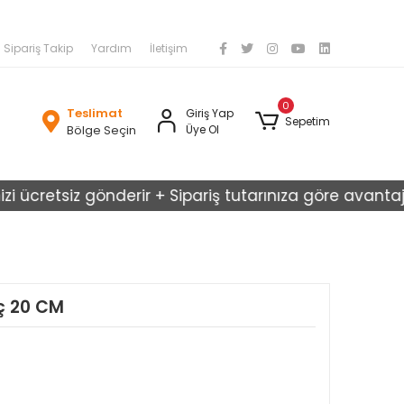
Sipariş Takip
Yardım
İletişim
0
Teslimat
Giriş Yap
Sepetim
Bölge Seçin
Üye Ol
cretsiz gönderir + Sipariş tutarınıza göre avantajlı kar
eç 20 CM