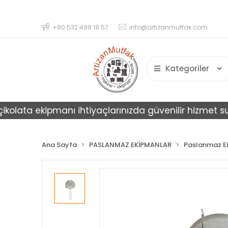
+90 532 499 18 57
info@artizanmutfak.com
Kategoriler
ata ekipmanı ihtiyaçlarınızda güvenilir hizmet sunar.
Ana Sayfa
PASLANMAZ EKİPMANLAR
Paslanmaz El 