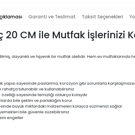
çıklaması
Garanti ve Teslimat
Taksit Seçenekleri
Yo
 20 CM ile Mutfak İşlerinizi K
tilmiş, dayanıklı ve hijyenik bir mutfak aletidir. Hem ev mutfaklarınd
k yapısı sayesinde paslanma, korozyon gibi sorunlarla karşılaşmazsın
ahatça tutunabilir ve kullanabilirsiniz.
 özelliği sayesinde temizliği oldukça kolaydır.
larda bile şeklini ve parlaklığını korur.
yesinde büyük miktardaki malzemeleri kolayca süzmenizi sağlar.
emekleri bile güvenle süzebilirsiniz.
ini engeller.