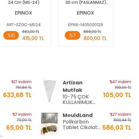
24 Cm (MS-24)
30 cm (PASLANMAZ)
SS (P
(KSE-30)
EPINOX
EPINOX
ART-SZGC-MS24
EPNX-1405000129
EPN
Sepete
Sepete
462,00 TL
858,00 TL
%10
%7
%10
Ekle
Ekle
415,00 TL
800,00 TL
Adet
Adet
Ade
%17 indirim
Artizan
%47 indirim
761,84 TL
199,00 TL
Mutfak
633,68 TL
105,00 TL
10-75 ÇOK
a
KULLANIMLIK
İTHAL KREMA
TORBASI
%7 indirim
MouldLand
%27 indirim
70,00 TL
800,44 TL
Polikarbon
65,00 TL
586,03 TL
Tablet Çikolata
Kalıbı | Dubai
Ø9
Çikolata Kalıbı