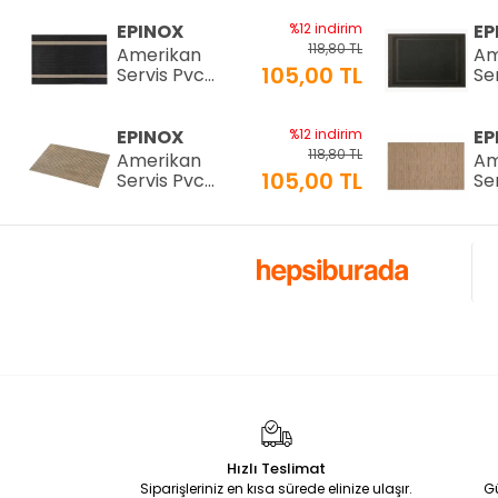
H:15 cm 7 LT
25
EPINOX
%12 indirim
EP
118,80 TL
Amerikan
Am
105,00 TL
Servis Pvc
Se
30x45cm (AS-
30
10H)
10
EPINOX
%12 indirim
EP
118,80 TL
Amerikan
Am
105,00 TL
Servis Pvc
Se
30x45cm (AS-
30
10F)
10
EPINOX
%12 indirim
EP
118,80 TL
Amerikan
Am
105,00 TL
Servis Pvc
Se
30x45cm (AS-
30
10D)
10
EPINOX
%12 indirim
EP
118,80 TL
Amerikan
Am
105,00 TL
Servis Pvc
Se
30x45cm (AS-
30
10B)
10
EPİNOX
%29 indirim
EP
Hızlı Teslimat
798,00 TL
COFFEE TOOLS
CO
Siparişleriniz en kısa sürede elinize ulaşır.
G