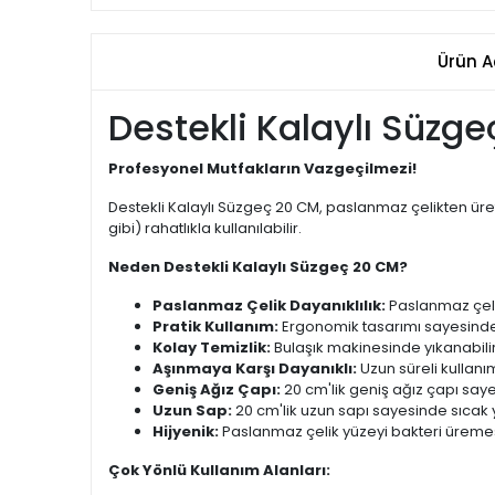
Ürün A
Destekli Kalaylı Süzgeç
Profesyonel Mutfakların Vazgeçilmezi!
Destekli Kalaylı Süzgeç 20 CM, paslanmaz çelikten üre
gibi) rahatlıkla kullanılabilir.
Neden Destekli Kalaylı Süzgeç 20 CM?
Paslanmaz Çelik Dayanıklılık:
Paslanmaz çeli
Pratik Kullanım:
Ergonomik tasarımı sayesinde r
Kolay Temizlik:
Bulaşık makinesinde yıkanabilir
Aşınmaya Karşı Dayanıklı:
Uzun süreli kullanım
Geniş Ağız Çapı:
20 cm'lik geniş ağız çapı sa
Uzun Sap:
20 cm'lik uzun sapı sayesinde sıcak y
Hijyenik:
Paslanmaz çelik yüzeyi bakteri üremes
Çok Yönlü Kullanım Alanları: