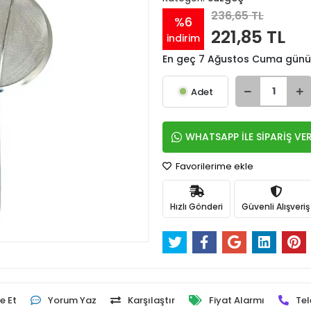
236,65 TL
%6
221,85 TL
indirim
En geç 7 Ağustos Cuma günü
Adet
WHATSAPP İLE SİPARİŞ VE
Favorilerime ekle
Hızlı Gönderi
Güvenli Alışveriş
e Et
Yorum Yaz
Karşılaştır
Fiyat Alarmı
Tel