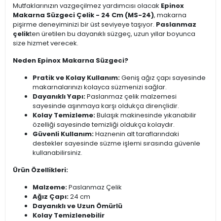
Mutfaklarınızın vazgeçilmez yardımcısı olacak
Epinox
Makarna Süzgeci Çelik - 24 Cm (MS-24)
, makarna
pişirme deneyiminizi bir üst seviyeye taşıyor.
Paslanmaz
çelik
ten üretilen bu dayanıklı süzgeç, uzun yıllar boyunca
size hizmet verecek.
Neden Epinox Makarna Süzgeci?
Pratik ve Kolay Kullanım:
Geniş ağız çapı sayesinde
makarnalarınızı kolayca süzmenizi sağlar.
Dayanıklı Yapı:
Paslanmaz çelik malzemesi
sayesinde aşınmaya karşı oldukça dirençlidir.
Kolay Temizleme:
Bulaşık makinesinde yıkanabilir
özelliği sayesinde temizliği oldukça kolaydır.
Güvenli Kullanım:
Haznenin alt taraflarındaki
destekler sayesinde süzme işlemi sırasında güvenle
kullanabilirsiniz.
Ürün Özellikleri:
Malzeme:
Paslanmaz Çelik
Ağız Çapı:
24 cm
Dayanıklı ve Uzun Ömürlü
Kolay Temizlenebilir