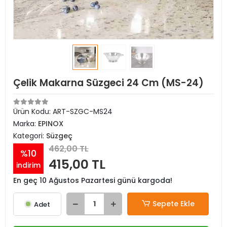
Çelik Makarna Süzgeci 24 Cm (MS-24)
Ürün Kodu:
ART-SZGC-MS24
Marka:
EPINOX
Kategori:
Süzgeç
462,00 TL
%10
415,00 TL
indirim
En geç 10 Ağustos Pazartesi günü kargoda!
Sepete Ekle
Adet