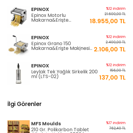
EPINOX
%12 indirim
21.600,00 TL
Epinox Motorlu
Makarna&Erişte
18.955,00 TL
Makinesi 2mm+6mm
(EC-180)
EPINOX
%12 indirim
2.400,00 TL
Epinox Grano 150
Makarna&Erişte Makinesi
2.106,00 TL
2mm+4mm (GR-150)
EPINOX
%12 indirim
156,00 TL
Leylak Tek Yağlık Sirkelik 200
ml (LTS-02)
137,00 TL
EPINOX
%12 indirim
1.026,00 TL
Lavabo Süzgeci 34 cm
İlgi Görenler
(QLS-34)
900,00 TL
KARADAĞ METAL
%14 indirim
MFS Moulds
%17 indirim
250,00 TL
Paslanmaz Pasta Altlığı ⌀28
762,40 TL
210 Gr. Polikarbon Tablet
cm