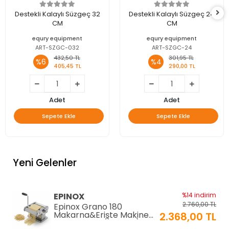
Destekli Kalaylı Süzgeç 32
Destekli Kalaylı Süzgeç 24
CM
CM
equry equipment
equry equipment
ART-SZGC-032
ART-SZGC-24
432,50 TL
301,95 TL
%6
%4
405,45 TL
290,00 TL
Adet
Adet
Sepete Ekle
Sepete Ekle
Yeni Gelenler
EPINOX
%14 indirim
2.760,00 TL
Epinox Grano 180
Makarna&Erişte Makinesi
2.368,00 TL
2mm+6mm (GR-180)