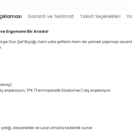
çıklaması
Garanti ve Teslimat
Taksit Seçenekleri
Yo
 ve Ergonomi Bir Arada!
 Pirge Duo Şef Bıçağı, hem usta şeflerin hem de yemek yapmayı sevenle
r.
rilmiş)
iç enjeksiyon, TPE (Termoplastik Elastomer) dış enjeksiyon
çeliği, dayanıklılık ve uzun ömürlü keskinlik sunar.