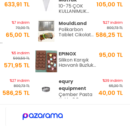
633,91 TL
105,00 TL
10-75 ÇOK
a
KULLANIMLIK
İTHAL KREMA
TORBASI
%7 indirim
MouldLand
%27 indirim
70,00 TL
800,73 TL
Polikarbon
65,00 TL
586,25 TL
Tablet Çikolata
Kalıbı | Dubai
Ø9
Çikolata Kalıbı
200 gr | ML-
%5 indirim
EPINOX
95,00 TL
1044
599,59 TL
Silikon Karışık
571,95 TL
Hayvanlı Buzluk
ve Çikolata
Kalıbı (SCK-21)
%27 indirim
equry
%39 indirim
800,73 TL
65,30 TL
equipment
586,25 TL
40,00 TL
Çember Pasta
Kalıbı 0,8mm
Ø10 Cm H:3 Cm
%22 indirim
MFS Moulds
%27 indirim
150,00 TL
800,73 TL
i
210 Gr.
117,00 TL
586,25 TL
Polikarbon
Tablet Çikolata