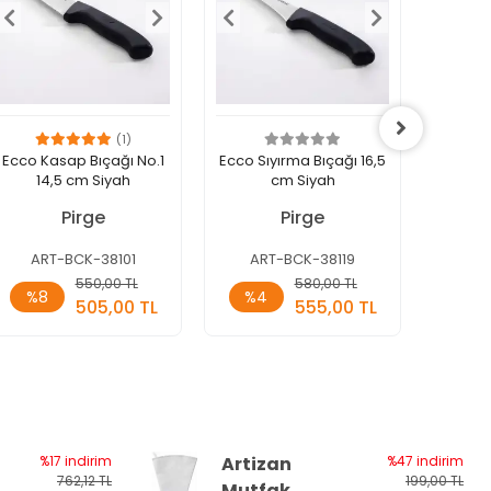
(1)
Ecco Kasap Bıçağı No.1
Ecco Sıyırma Bıçağı 16,5
Ecco Se
14,5 cm Siyah
cm Siyah
1
Pirge
Pirge
ART-BCK-38101
ART-BCK-38119
ART
Sepete
Sepete
550,00 TL
580,00 TL
%8
%4
%11
Ekle
Ekle
505,00 TL
555,00 TL
Adet
Adet
Ade
%17 indirim
Artizan
%47 indirim
762,12 TL
199,00 TL
Mutfak