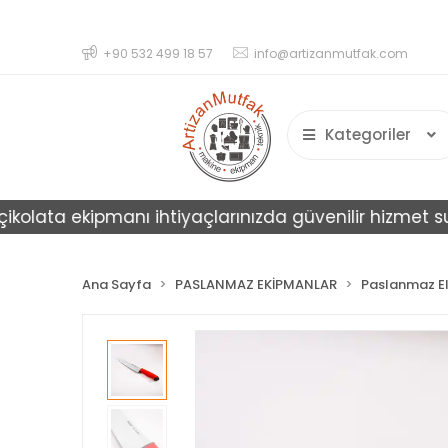
+90 532 499 18 57
info@artizanmutfak.com
Kategoriler
lata ekipmanı ihtiyaçlarınızda güvenilir hizmet sunar.
Ana Sayfa
PASLANMAZ EKİPMANLAR
Paslanmaz El 