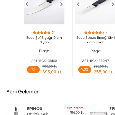
(1)
(1)
Ecco Şef Bıçağı 19 cm
Ecco Sebze Bıçağı Sivri
Siyah
9 cm Siyah
Pirge
Pirge
ART-BCK-38160
ART-BCK-38047
Sepete
Sepete
700,00 TL
330,00 TL
%1
%23
Ekle
Ekle
695,00 TL
255,00 TL
Adet
Adet
Yeni Gelenler
EPINOX
%12 indirim
EP
156,00 TL
Leylak Tek
La