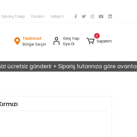
Sipariş Takip
Yardım
İletişim
0
Teslimat
Giriş Yap
Sepetim
Bölge Seçin
Üye Ol
cretsiz gönderir + Sipariş tutarınıza göre avantajlı kar
ırmızı