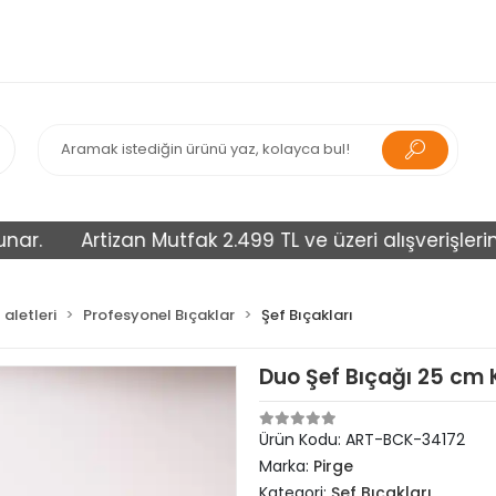
Artizan Mutfak 2.499 TL ve üzeri alışverişlerinizi ü
aletleri
Profesyonel Bıçaklar
Şef Bıçakları
Duo Şef Bıçağı 25 cm K
Ürün Kodu:
ART-BCK-34172
Marka:
Pirge
Kategori:
Şef Bıçakları