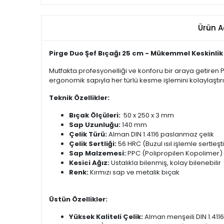
Ürün A
Pirge Duo Şef Bıçağı 25 cm - Mükemmel Keskinlik
Mutfakta profesyonelliği ve konforu bir araya getiren
ergonomik sapıyla her türlü kesme işlemini kolaylaştırı
Teknik Özellikler:
Bıçak Ölçüleri:
50 x 250 x 3 mm
Sap Uzunluğu:
140 mm
Çelik Türü:
Alman DIN 1.4116 paslanmaz çelik
Çelik Sertliği:
56 HRC (Buzul ısıl işlemle sertleşti
Sap Malzemesi:
PPC (Polipropilen Kopolimer) 
Kesici Ağız:
Ustalıkla bilenmiş, kolay bilenebilir
Renk:
Kırmızı sap ve metalik bıçak
Üstün Özellikler:
Yüksek Kaliteli Çelik:
Alman menşeili DIN 1.4116 