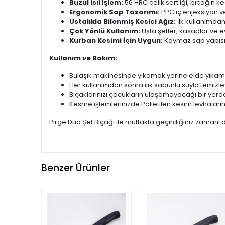
Buzul Isıl İşlem:
56 HRC çelik sertliği, bıçağın k
Ergonomik Sap Tasarımı:
PPC iç enjeksiyon v
Ustalıkla Bilenmiş Kesici Ağız:
İlk kullanımda
Çok Yönlü Kullanım:
Usta şefler, kasaplar ve ev
Kurban Kesimi İçin Uygun:
Kaymaz sap yapısı 
Kullanım ve Bakım:
Bulaşık makinesinde yıkamak yerine elde yıkama
Her kullanımdan sonra ılık sabunlu suyla temizley
Bıçaklarınızı çocukların ulaşamayacağı bir yerde
Kesme işlemlerinizde Polietilen kesim levhaları
Pirge Duo Şef Bıçağı ile mutfakta geçirdiğiniz zamanı da
Benzer Ürünler