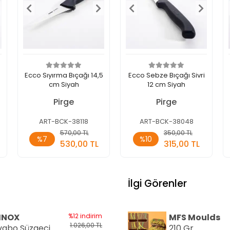
Ecco Sıyırma Bıçağı 14,5
Ecco Sebze Bıçağı Sivri
cm Siyah
12 cm Siyah
Pirge
Pirge
ART-BCK-38118
ART-BCK-38048
Sepete
Sepete
570,00 TL
350,00 TL
%7
%10
Ekle
Ekle
530,00 TL
315,00 TL
Adet
Adet
İlgi Görenler
INOX
%12 indirim
MFS Moulds
1.026,00 TL
vabo Süzgeci
210 Gr.