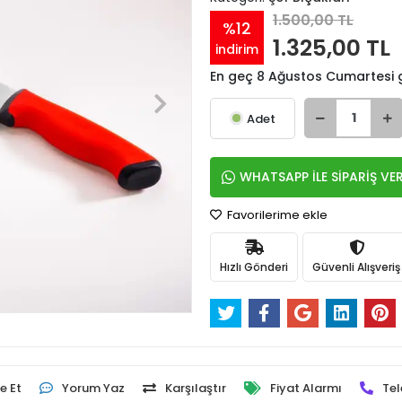
1.500,00 TL
%12
1.325,00 TL
indirim
En geç 8 Ağustos Cumartesi
Adet
WHATSAPP İLE SİPARİŞ VE
Favorilerime ekle
Hızlı Gönderi
Güvenli Alışveriş
e Et
Yorum Yaz
Karşılaştır
Fiyat Alarmı
Tel