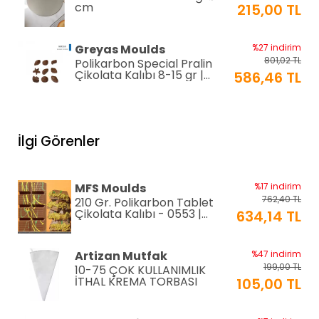
cm
215,00 TL
Greyas Moulds
%27 indirim
801,02 TL
Polikarbon Special Pralin
Çikolata Kalıbı 8-15 gr |
586,46 TL
Cm-3416
equry equipment
%33 indirim
1.306,80 TL
Mayonez Kabı 0,7 mm Ø28
İlgi Görenler
H:15 cm 7 LT
870,00 TL
EPİNOX PASTRY
%2 indirim
MFS Moulds
%17 indirim
192,00 TL
Silikon Çırpıcı 25 cm (SSC-
762,40 TL
210 Gr. Polikarbon Tablet
25)
188,00 TL
Çikolata Kalıbı - 0553 |
634,14 TL
Dubai Çikolata Kalıbı
EPINOX
%12 indirim
Artizan Mutfak
%47 indirim
118,80 TL
Amerikan Servis Pvc
199,00 TL
10-75 ÇOK KULLANIMLIK
30x45cm (AS-10H)
105,00 TL
İTHAL KREMA TORBASI
105,00 TL
%12 indirim