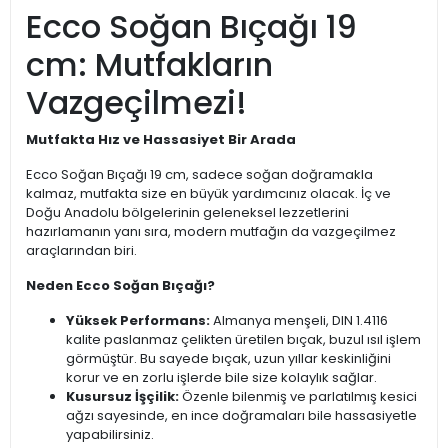
Ecco Soğan Bıçağı 19
cm: Mutfakların
Vazgeçilmezi!
Mutfakta Hız ve Hassasiyet Bir Arada
Ecco Soğan Bıçağı 19 cm, sadece soğan doğramakla
kalmaz, mutfakta size en büyük yardımcınız olacak. İç ve
Doğu Anadolu bölgelerinin geleneksel lezzetlerini
hazırlamanın yanı sıra, modern mutfağın da vazgeçilmez
araçlarından biri.
Neden Ecco Soğan Bıçağı?
Yüksek Performans:
Almanya menşeli, DIN 1.4116
kalite paslanmaz çelikten üretilen bıçak, buzul ısıl işlem
görmüştür. Bu sayede bıçak, uzun yıllar keskinliğini
korur ve en zorlu işlerde bile size kolaylık sağlar.
Kusursuz İşçilik:
Özenle bilenmiş ve parlatılmış kesici
ağzı sayesinde, en ince doğramaları bile hassasiyetle
yapabilirsiniz.