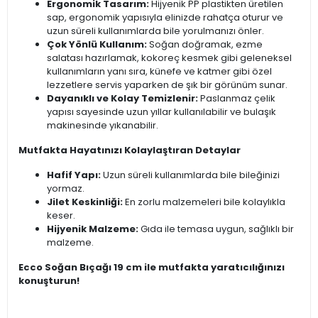
Ergonomik Tasarım:
Hijyenik PP plastikten üretilen
sap, ergonomik yapısıyla elinizde rahatça oturur ve
uzun süreli kullanımlarda bile yorulmanızı önler.
Çok Yönlü Kullanım:
Soğan doğramak, ezme
salatası hazırlamak, kokoreç kesmek gibi geleneksel
kullanımların yanı sıra, künefe ve katmer gibi özel
lezzetlere servis yaparken de şık bir görünüm sunar.
Dayanıklı ve Kolay Temizlenir:
Paslanmaz çelik
yapısı sayesinde uzun yıllar kullanılabilir ve bulaşık
makinesinde yıkanabilir.
Mutfakta Hayatınızı Kolaylaştıran Detaylar
Hafif Yapı:
Uzun süreli kullanımlarda bile bileğinizi
yormaz.
Jilet Keskinliği:
En zorlu malzemeleri bile kolaylıkla
keser.
Hijyenik Malzeme:
Gıda ile temasa uygun, sağlıklı bir
malzeme.
Ecco Soğan Bıçağı 19 cm ile mutfakta yaratıcılığınızı
konuşturun!