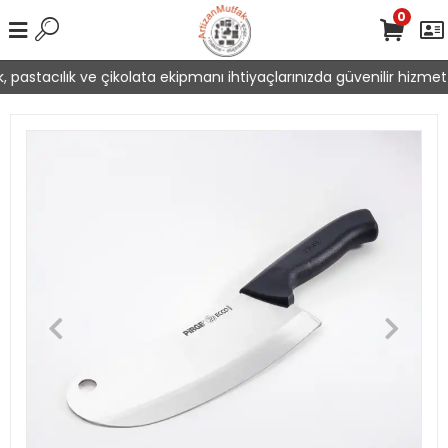
0
pastacılık ve çikolata ekipmanı ihtiyaçlarınızda güvenilir hizmet 