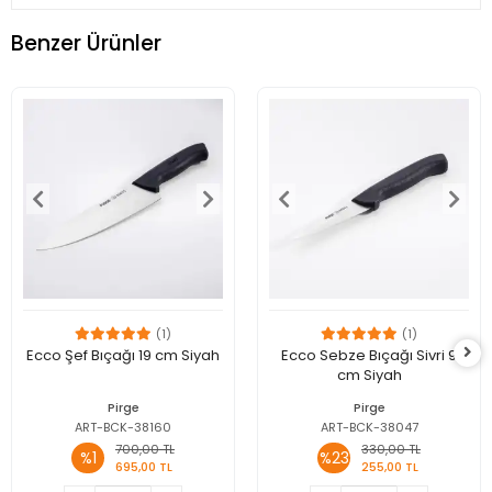
Benzer Ürünler
(1)
(1)
Ecco Şef Bıçağı 19 cm Siyah
Ecco Sebze Bıçağı Sivri 9
cm Siyah
Pirge
Pirge
ART-BCK-38160
ART-BCK-38047
700,00 TL
330,00 TL
%1
%23
695,00 TL
255,00 TL