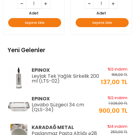
Adet
Adet
Sepete Ekle
Sepete Ekle
Yeni Gelenler
EPINOX
%12 indirim
156,00 TL
Leylak Tek Yağlık Sirkelik 200
ml (LTS-02)
137,00 TL
EPINOX
%12 indirim
1.026,00 TL
Lavabo Süzgeci 34 cm
(QLS-34)
900,00 TL
KARADAĞ METAL
%14 indirim
250,00 TL
Paslanmaz Pasta Altlığı ⌀28