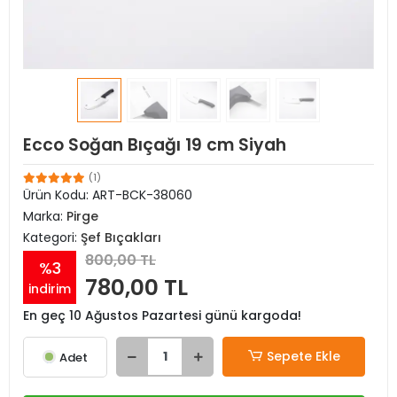
Ecco Soğan Bıçağı 19 cm Siyah
(1)
Ürün Kodu:
ART-BCK-38060
Marka:
Pirge
Kategori:
Şef Bıçakları
800,00 TL
%3
780,00 TL
indirim
En geç 10 Ağustos Pazartesi günü kargoda!
Sepete Ekle
Adet