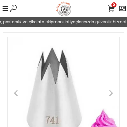
0
 pastacılık ve çikolata ekipmanı ihtiyaçlarınızda güvenilir hizmet 