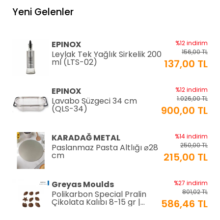
Yeni Gelenler
EPINOX
%12 indirim
156,00 TL
Leylak Tek Yağlık Sirkelik 200
ml (LTS-02)
137,00 TL
EPINOX
%12 indirim
1.026,00 TL
Lavabo Süzgeci 34 cm
(QLS-34)
900,00 TL
KARADAĞ METAL
%14 indirim
250,00 TL
Paslanmaz Pasta Altlığı ⌀28
cm
215,00 TL
Greyas Moulds
%27 indirim
801,02 TL
Polikarbon Special Pralin
Çikolata Kalıbı 8-15 gr |
586,46 TL
Cm-3416