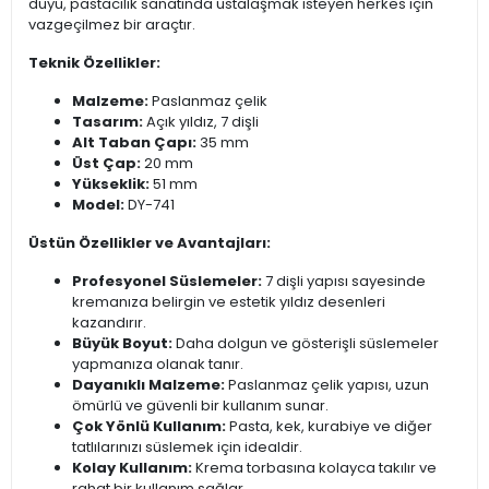
duyu, pastacılık sanatında ustalaşmak isteyen herkes için
vazgeçilmez bir araçtır.
Teknik Özellikler:
Malzeme:
Paslanmaz çelik
Tasarım:
Açık yıldız, 7 dişli
Alt Taban Çapı:
35 mm
Üst Çap:
20 mm
Yükseklik:
51 mm
Model:
DY-741
Üstün Özellikler ve Avantajları:
Profesyonel Süslemeler:
7 dişli yapısı sayesinde
kremanıza belirgin ve estetik yıldız desenleri
kazandırır.
Büyük Boyut:
Daha dolgun ve gösterişli süslemeler
yapmanıza olanak tanır.
Dayanıklı Malzeme:
Paslanmaz çelik yapısı, uzun
ömürlü ve güvenli bir kullanım sunar.
Çok Yönlü Kullanım:
Pasta, kek, kurabiye ve diğer
tatlılarınızı süslemek için idealdir.
Kolay Kullanım:
Krema torbasına kolayca takılır ve
rahat bir kullanım sağlar.