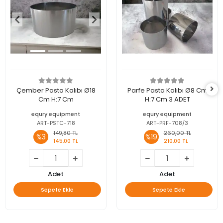
Çember Pasta Kalıbı Ø18
Parfe Pasta Kalıbı Ø8 Cm
Cm H:7 Cm
H:7 Cm 3 ADET
equry equipment
equry equipment
ART-PSTC-718
ART-PRF-708/3
149,80 TL
260,00 TL
%3
%19
145,00 TL
210,00 TL
Adet
Adet
Sepete Ekle
Sepete Ekle