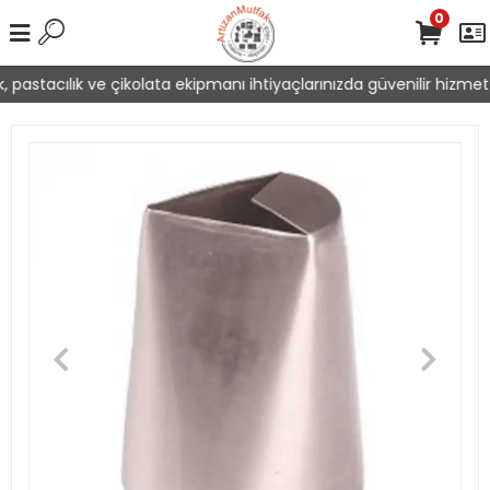
0
 pastacılık ve çikolata ekipmanı ihtiyaçlarınızda güvenilir hizmet 