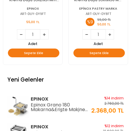
(DY-9FT)
(DY-8FT)
EPINOX
EPİNOX PASTRY MARKA
ART-DUY-DY9FT
ART-DUY-DY8FT
55,00 TL
%9
55,00 TL
50,00 TL
Adet
Adet
Sepete Ekle
Sepete Ekle
Yeni Gelenler
EPINOX
%14 indirim
2.760,00 TL
Epinox Grano 180
Makarna&Erişte Makinesi
2.368,00 TL
2mm+6mm (GR-180)
EPINOX
%12 indirim