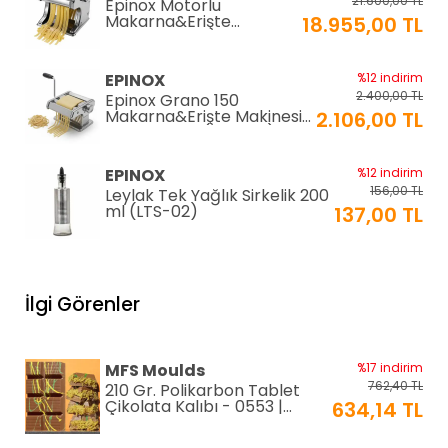
21.600,00 TL
Epinox Motorlu
Makarna&Erişte
18.955,00 TL
Makinesi 2mm+6mm
(EC-180)
EPINOX
%12 indirim
2.400,00 TL
Epinox Grano 150
Makarna&Erişte Makinesi
2.106,00 TL
2mm+4mm (GR-150)
EPINOX
%12 indirim
156,00 TL
Leylak Tek Yağlık Sirkelik 200
ml (LTS-02)
137,00 TL
EPINOX
%12 indirim
1.026,00 TL
Lavabo Süzgeci 34 cm
İlgi Görenler
(QLS-34)
900,00 TL
KARADAĞ METAL
%14 indirim
MFS Moulds
%17 indirim
250,00 TL
Paslanmaz Pasta Altlığı ⌀28
762,40 TL
210 Gr. Polikarbon Tablet
cm
215,00 TL
Çikolata Kalıbı - 0553 |
634,14 TL
Dubai Çikolata Kalıbı