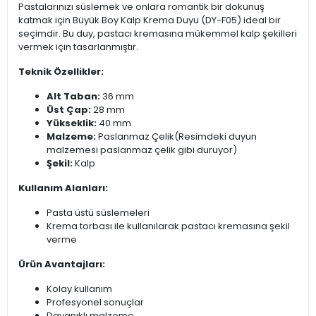
Pastalarınızı süslemek ve onlara romantik bir dokunuş
katmak için Büyük Boy Kalp Krema Duyu (DY-F05) ideal bir
seçimdir. Bu duy, pastacı kremasına mükemmel kalp şekilleri
vermek için tasarlanmıştır.
Teknik Özellikler:
Alt Taban:
36 mm
Üst Çap:
28 mm
Yükseklik:
40 mm
Malzeme:
Paslanmaz Çelik(Resimdeki duyun
malzemesi paslanmaz çelik gibi duruyor)
Şekil:
Kalp
Kullanım Alanları:
Pasta üstü süslemeleri
Krema torbası ile kullanılarak pastacı kremasına şekil
verme
Ürün Avantajları:
Kolay kullanım
Profesyonel sonuçlar
Dayanıklı malzeme