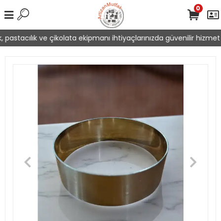
0
 pastacılık ve çikolata ekipmanı ihtiyaçlarınızda güvenilir hizmet 