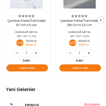
Çember Parfe/Tart Kalıbı
Çember Parfe/Tart Kalıbı
Ø7 cm h:5 cm
Ø8 Cm H:2,5 Cm
KARADAĞ METAL
KARADAĞ METAL
ART-TRT-C705
ART-TRT-C825
70,00 TL
60,00 TL
%21
%25
55,00 TL
45,00 TL
Adet
Adet
Sepete Ekle
Sepete Ekle
Yeni Gelenler
EPINOX
%14 indirim