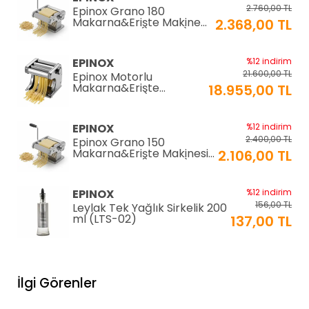
2.760,00 TL
Epinox Grano 180
Makarna&Erişte Makinesi
2.368,00 TL
2mm+6mm (GR-180)
EPINOX
%12 indirim
21.600,00 TL
Epinox Motorlu
Makarna&Erişte
18.955,00 TL
Makinesi 2mm+6mm
(EC-180)
EPINOX
%12 indirim
2.400,00 TL
Epinox Grano 150
Makarna&Erişte Makinesi
2.106,00 TL
2mm+4mm (GR-150)
EPINOX
%12 indirim
156,00 TL
Leylak Tek Yağlık Sirkelik 200
ml (LTS-02)
137,00 TL
EPINOX
%12 indirim
1.026,00 TL
Lavabo Süzgeci 34 cm
İlgi Görenler
(QLS-34)
900,00 TL