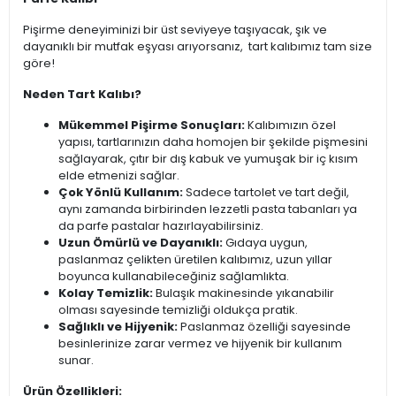
Pişirme deneyiminizi bir üst seviyeye taşıyacak, şık ve
dayanıklı bir mutfak eşyası arıyorsanız, tart kalıbımız tam size
göre!
Neden Tart Kalıbı?
Mükemmel Pişirme Sonuçları:
Kalıbımızın özel
yapısı, tartlarınızın daha homojen bir şekilde pişmesini
sağlayarak, çıtır bir dış kabuk ve yumuşak bir iç kısım
elde etmenizi sağlar.
Çok Yönlü Kullanım:
Sadece tartolet ve tart değil,
aynı zamanda birbirinden lezzetli pasta tabanları ya
da parfe pastalar hazırlayabilirsiniz.
Uzun Ömürlü ve Dayanıklı:
Gıdaya uygun,
paslanmaz çelikten üretilen kalıbımız, uzun yıllar
boyunca kullanabileceğiniz sağlamlıkta.
Kolay Temizlik:
Bulaşık makinesinde yıkanabilir
olması sayesinde temizliği oldukça pratik.
Sağlıklı ve Hijyenik:
Paslanmaz özelliği sayesinde
besinlerinize zarar vermez ve hijyenik bir kullanım
sunar.
Ürün Özellikleri: