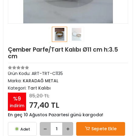
Çember Parfe/Tart Kalıbı Ø11 cm h:3.5
cm
Ürün Kodu:
ART-TRT-C1135
Marka:
KARADAĞ METAL
Kategori:
Tart Kalıbı
85,20 TL
%9
77,40 TL
indirim
En geç 10 Ağustos Pazartesi günü kargoda!
Sepete Ekle
Adet