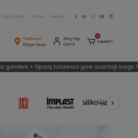
Sipariş Takip
Yardım
İletişim
0
Teslimat
Giriş Yap
Sepetim
Bölge Seçin
Üye Ol
r + Sipariş tutarınıza göre avantajlı kargo fiyatları Ar