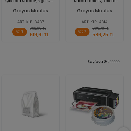
Çikolata Kalıbı 15,3 gr | Cm-
Kalıbı | Tablet Çikolata
3437
Kalıbı - 4314
Greyas Moulds
Greyas Moulds
ART-KLP-3437
ART-KLP-4314
Sepete
Sepete
762,60 TL
800,73 TL
%19
%27
Ekle
Ekle
619,61 TL
586,25 TL
Adet
Adet
Sayfaya Git >>>>>