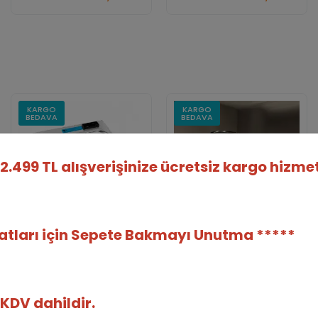
Adet
Adet
KARGO
KARGO
BEDAVA
BEDAVA
2.499 TL alışverişinize ücretsiz kargo hizmet
satları için Sepete Bakmayı Unutma *****
Mini Çikolata Benmarisi 2x3
Ekler Dolum Makinesi 15 Lt.
Kg.
Fennec Fox
Elegance Machine
 KDV dahildir.