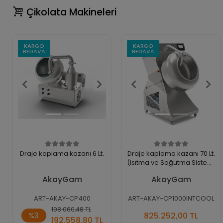
Çikolata Makineleri
KARGO
KARGO
BEDAVA
BEDAVA
Draje kaplama kazanı 6 Lt.
Draje kaplama kazanı 70 Lt.
(Isıtma ve Soğutma Sistemi
Dahil)
AkayGam
AkayGam
ART-AKAY-CP400
ART-AKAY-CP1000INTCOOL
Sepete
Sepete
198.060,48 TL
825.252,00 TL
%3
Ekle
Ekle
192.558,80 TL