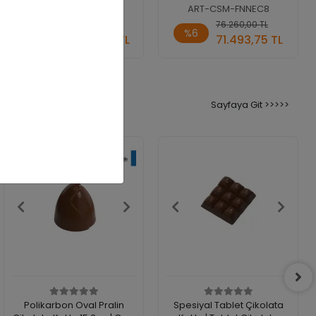
ART-CSM-FNNEC12
ART-CSM-FNNEC8
Sepete
Stokta
78.643,13 TL
76.260,00 TL
%3
%6
Ekle
Yok
76.260,00 TL
71.493,75 TL
Adet
Adet
Sayfaya Git >>>>>
Polikarbon Oval Pralin
Spesiyal Tablet Çikolata