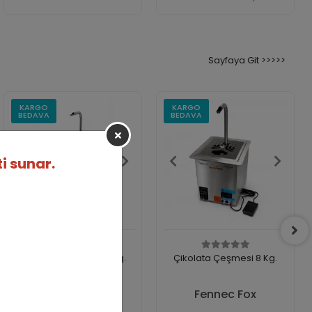
Adet
Adet
Sayfaya Git >>>>>
KARGO
KARGO
BEDAVA
BEDAVA
i sunar.
Çikolata Çeşmesi 12 Kg.
Çikolata Çeşmesi 8 Kg.
Fennec Fox
Fennec Fox