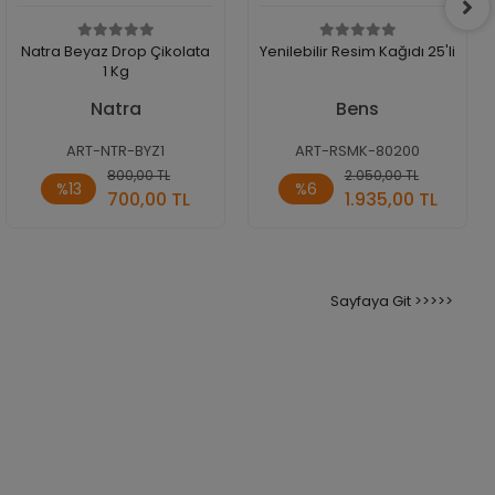
Natra Beyaz Drop Çikolata
Yenilebilir Resim Kağıdı 25'li
1 Kg
Natra
Bens
ART-NTR-BYZ1
ART-RSMK-80200
Sepete
Sepete
800,00 TL
2.050,00 TL
%13
%6
Ekle
Ekle
700,00 TL
1.935,00 TL
Paket
Adet
Sayfaya Git >>>>>