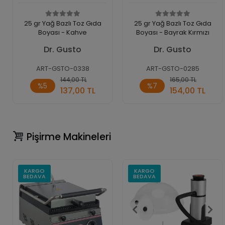
25 gr Yağ Bazlı Toz Gıda
25 gr Yağ Bazlı Toz Gıda
Boyası - Kahve
Boyası - Bayrak Kırmızı
Dr. Gusto
Dr. Gusto
ART-GSTO-0338
ART-GSTO-0285
Sepete
Sepete
144,00 TL
165,00 TL
%5
%7
Ekle
Ekle
137,00 TL
154,00 TL
Adet
Adet
Pişirme Makineleri
KARGO
KARGO
BEDAVA
BEDAVA