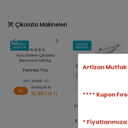
Adet
Adet
Çikolata Makineleri
KARGO
KARGO
BEDAVA
BEDAVA
Kuru Sistem Çikolata
Benmarisi 1x15 Kg.
Artizan Mutfak 
Fennec Fox
ART-BNMR-1/1
Sepete
33.363,75 TL
%1
Ekle
32.887,13 TL
**** Kupon Fır
Adet
Çikolata Giyotin ve Kesme
Tablası Seti
Kalando Dispensing
* Fiyatlarımıza
Systems