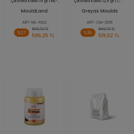
Çikolata Kalıbı 14 gr | ML-
Çikolata Kalıbı 12,5 gr | Cm-
1002
3015
MouldLand
Greyas Moulds
ART-ML-1002
ART-CM-3015
Sepete
Sepete
800,73 TL
800,73 TL
%27
%35
Ekle
Ekle
586,25 TL
519,52 TL
Adet
Adet