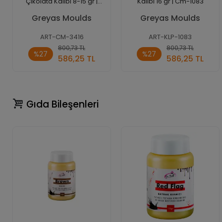
Çikolata Kalıbı 8-15 gr |
Kalıbı 16 gr | Cm-1083
Cm-3416
Greyas Moulds
Greyas Moulds
ART-CM-3416
ART-KLP-1083
Sepete
Sepete
800,73 TL
800,73 TL
%27
%27
Ekle
Ekle
586,25 TL
586,25 TL
Adet
Adet
Gıda Bileşenleri