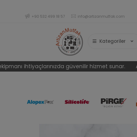
+90 532 499 18 57
info@artizanmutfak.com
Kategoriler
htiyaçlarınızda güvenilir hizmet sunar.
Artizan Mut