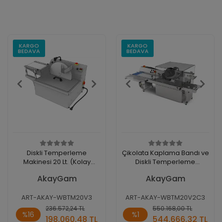
KARGO
KARGO
BEDAVA
BEDAVA
Diskli Temperleme
Çikolata Kaplama Bandı ve
Makinesi 20 Lt. (Kolay
Diskli Temperleme
Çıkarılır Disk ve Titreşim
Makinesi 20 Lt.
AkayGam
AkayGam
aparatı Dahil)
ART-AKAY-WBTM20V3
ART-AKAY-WBTM20V2C3
Sepete
Sepete
236.572,24 TL
550.168,00 TL
%16
%1
Ekle
Ekle
198.060,48 TL
544.666,32 TL