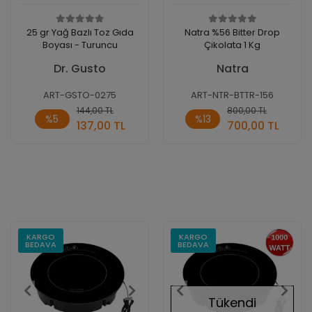
25 gr Yağ Bazlı Toz Gıda
Natra %56 Bitter Drop
Boyası - Turuncu
Çikolata 1 Kg
Dr. Gusto
Natra
ART-GSTO-0275
ART-NTR-BTTR-156
Sepete
Sepete
144,00 TL
800,00 TL
%5
%13
Ekle
Ekle
137,00 TL
700,00 TL
Adet
Adet
KARGO
KARGO
BEDAVA
BEDAVA
Tükendi