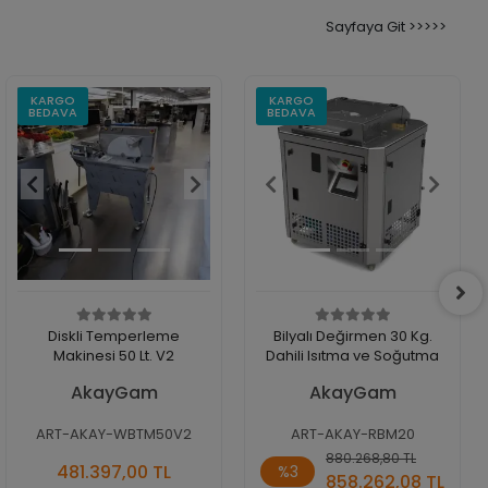
Sayfaya Git >>>>>
KARGO
KARGO
BEDAVA
BEDAVA
Diskli Temperleme
Bilyalı Değirmen 30 Kg.
Makinesi 50 Lt. V2
Dahili Isıtma ve Soğutma
AkayGam
AkayGam
ART-AKAY-WBTM50V2
ART-AKAY-RBM20
Sepete
Sepete
880.268,80 TL
481.397,00 TL
%3
Ekle
Ekle
858.262,08 TL